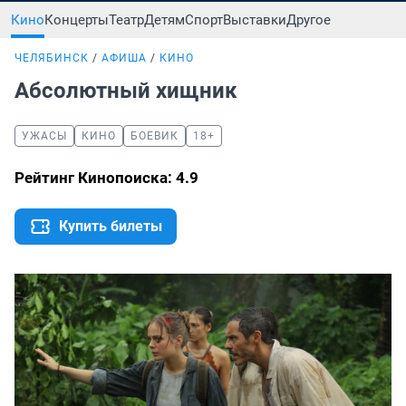
Кино
Концерты
Театр
Детям
Спорт
Выставки
Другое
ЧЕЛЯБИНСК
АФИША
КИНО
Абсолютный хищник
УЖАСЫ
КИНО
БОЕВИК
18+
Рейтинг Кинопоиска: 4.9
Купить билеты