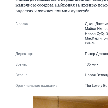
маньяком-соседом. Наблюдая за жизнью домоча
радостях и жаждет поимки душегуба.
В ролях:
Джон Джезиор
Майкл Импери
Никки СуХу,
МакКарти, Б
Ронан
Директор:
Питер Джекс
Время:
135 мин.
Страна:
Новая Зелан
Оригинальное название:
The Lovely Bo