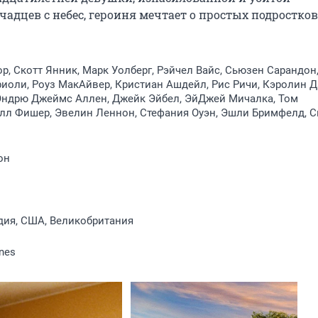
дцев с небес, героиня мечтает о простых подростков
, Скотт Янник, Марк Уолберг, Рэйчел Вайс, Сьюзен Сарандон
оли, Роуз МакАйвер, Кристиан Ашдейл, Рис Ричи, Кэролин Д
 Эндрю Джеймс Аллен, Джейк Эйбел, ЭйДжей Мичалка, Том
илл Фишер, Эвелин Леннон, Стефания Оуэн, Эшли Бримфелд, 
он
дия, США, Великобритания
nes