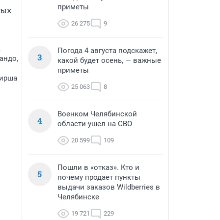
приметы
ых 
26 275
9
,
Погода 4 августа подскажет,
3
андо,
какой будет осень, — важные
приметы
Сирша
25 063
8
Военком Челябинской
4
области ушел на СВО
20 599
109
Пошли в «отказ». Кто и
5
почему продает пункты
выдачи заказов Wildberries в
Челябинске
19 721
229