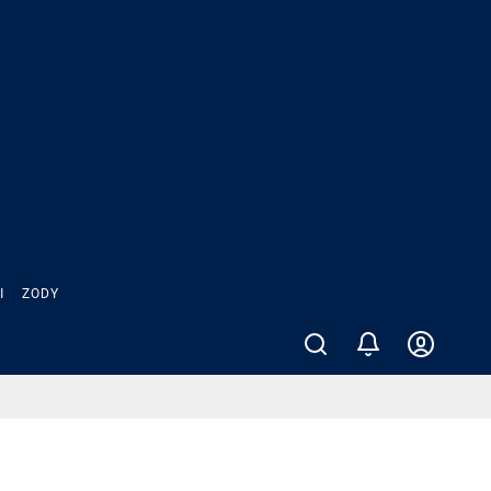
Ы
ZODY