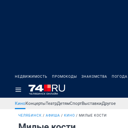
НЕДВИЖИМОСТЬ
ПРОМОКОДЫ
ЗНАКОМСТВА
ПОГОДА
Кино
Концерты
Театр
Детям
Спорт
Выставки
Другое
ЧЕЛЯБИНСК
АФИША
КИНО
МИЛЫЕ КОСТИ
Милые кости