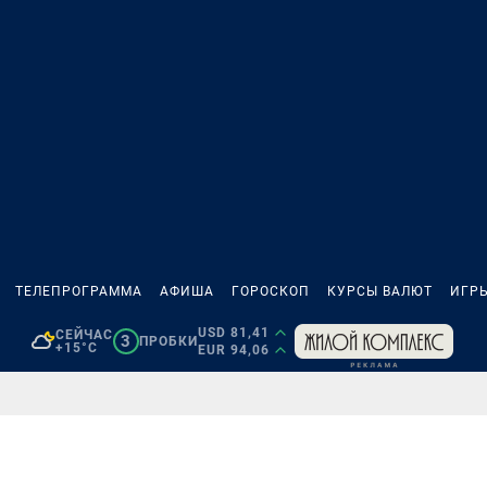
ТЕЛЕПРОГРАММА
АФИША
ГОРОСКОП
КУРСЫ ВАЛЮТ
ИГР
USD 81,41
СЕЙЧАС
3
ПРОБКИ
+15°C
EUR 94,06