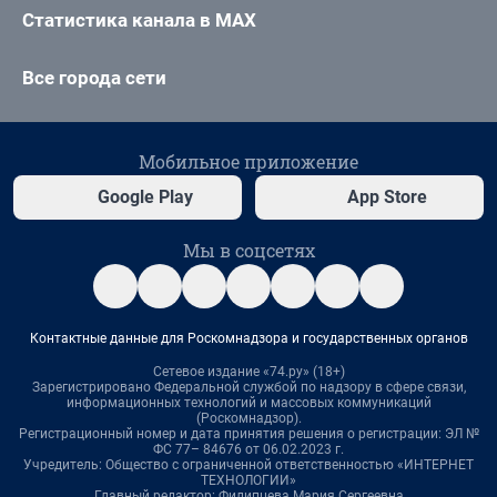
Статистика канала в MAX
Все города сети
Мобильное приложение
Google Play
App Store
Мы в соцсетях
Контактные данные для Роскомнадзора и государственных органов
Сетевое издание «74.ру» (18+)
Зарегистрировано Федеральной службой по надзору в сфере связи,
информационных технологий и массовых коммуникаций
(Роскомнадзор).
Регистрационный номер и дата принятия решения о регистрации: ЭЛ №
ФС 77– 84676 от 06.02.2023 г.
Учредитель: Общество с ограниченной ответственностью «ИНТЕРНЕТ
ТЕХНОЛОГИИ»
Главный редактор: Филипцева Мария Сергеевна