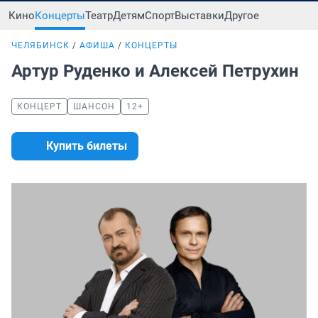
Кино
Концерты
Театр
Детям
Спорт
Выставки
Другое
ЧЕЛЯБИНСК
АФИША
КОНЦЕРТЫ
Артур Руденко и Алексей Петрухин
КОНЦЕРТ
ШАНСОН
12+
Купить билеты