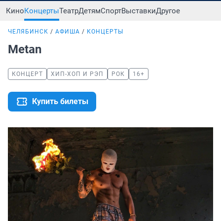
Кино
Концерты
Театр
Детям
Спорт
Выставки
Другое
ЧЕЛЯБИНСК
АФИША
КОНЦЕРТЫ
Metan
КОНЦЕРТ
ХИП-ХОП И РЭП
РОК
16+
Купить билеты