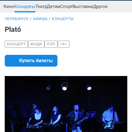
Кино
Концерты
Театр
Детям
Спорт
Выставки
Другое
ЧЕЛЯБИНСК
АФИША
КОНЦЕРТЫ
Plató
КОНЦЕРТ
ИНДИ
ПОП
16+
Купить билеты