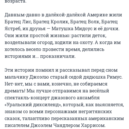
возраста.

Давным-давно в далёкой-далёкой Америке жили 
Братец Лис, Братец Кролик, Братец Волк, Братец 
Ястреб, их друзья — Матушка Мидоус и её дочки. 
Они жили простой жизнью: растили деток, 
возделывали огород, ходили на охоту. А когда им 
хотелось весело провести время, делились 
историями и... проказничали.

Эти истории помнил и рассказывал перед сном 
мальчику Джоэлю старый седой дядюшка Римус. 
Нет-нет, мы с вами, конечно, не собираемся 
дремать! Мы лучше отправимся на весёлый 
спектакль-концерт джазового ансамбля 
«Уральский диксиленд», который, как выясняется, 
знаком со всеми персонажами негритянских 
сказок, талантливо пересказанных американским 
писателем Джоэлем Чандлером Харрисом.
