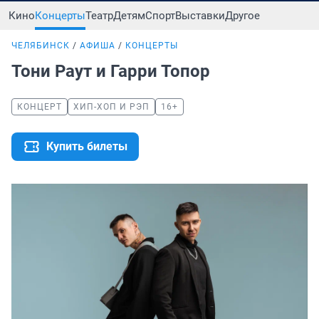
Кино
Концерты
Театр
Детям
Спорт
Выставки
Другое
ЧЕЛЯБИНСК
АФИША
КОНЦЕРТЫ
Тони Раут и Гарри Топор
КОНЦЕРТ
ХИП-ХОП И РЭП
16+
Купить билеты