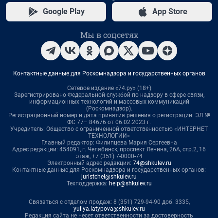
Google Play
App Store
Мы в соцсетях
Контактные данные для Роскомнадзора и государственных органов
Сетевое издание «74.ру» (18+)
Зарегистрировано Федеральной службой по надзору в сфере связи,
информационных технологий и массовых коммуникаций
(Роскомнадзор).
Регистрационный номер и дата принятия решения о регистрации: ЭЛ №
ФС 77– 84676 от 06.02.2023 г.
Учредитель: Общество с ограниченной ответственностью «ИНТЕРНЕТ
ТЕХНОЛОГИИ»
Главный редактор: Филипцева Мария Сергеевна
Адрес редакции: 454091, г. Челябинск, проспект Ленина, 26А, стр.2, 16
этаж, +7 (351) 7-0000-74
Электронный адрес редакции:
74@shkulev.ru
Контактные данные для Роскомнадзора и государственных органов:
juristchel@shkulev.ru
Техподдержка:
help@shkulev.ru
Связаться с отделом продаж: 8 (351) 729-94-90 доб. 3335,
yuliya.latypova@shkulev.ru
Редакция сайта не несет ответственности за достоверность