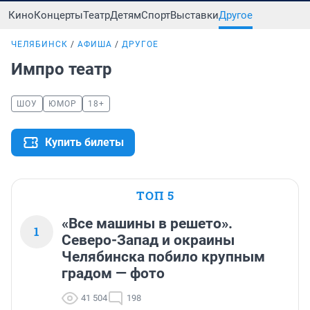
Кино
Концерты
Театр
Детям
Спорт
Выставки
Другое
ЧЕЛЯБИНСК
АФИША
ДРУГОЕ
Импро театр
ШОУ
ЮМОР
18+
Купить билеты
ТОП 5
«Все машины в решето».
1
Северо-Запад и окраины
Челябинска побило крупным
градом — фото
41 504
198