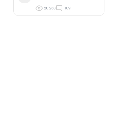
20 263
109