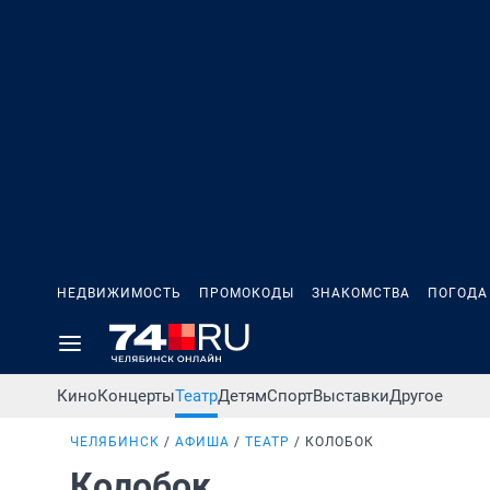
НЕДВИЖИМОСТЬ
ПРОМОКОДЫ
ЗНАКОМСТВА
ПОГОДА
Кино
Концерты
Театр
Детям
Спорт
Выставки
Другое
ЧЕЛЯБИНСК
АФИША
ТЕАТР
КОЛОБОК
Колобок