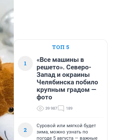
ТОП 5
«Все машины в
1
решето». Северо-
Запад и окраины
Челябинска побило
крупным градом —
фото
39 987
189
Суровой или мягкой будет
2
зима, можно узнать по
погоде 5 августа — важные