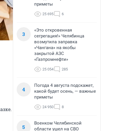
приметы
25 695
6
«Это откровенная
3
сегрегация!» Челябинца
возмутила заправка
«Чангана» на якобы
закрытой АЗС
«Газпромнефти»
25 054
285
Погода 4 августа подскажет,
4
какой будет осень, — важные
приметы
24 950
8
зке.

Военком Челябинской
5
области ушел на СВО