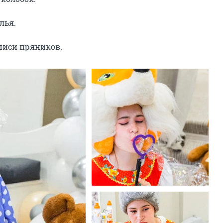
ья.

списи пряников.