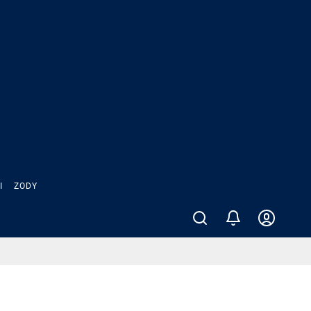
Ы
ZODY