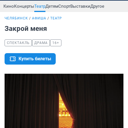
Кино
Концерты
Театр
Детям
Спорт
Выставки
Другое
ЧЕЛЯБИНСК
АФИША
ТЕАТР
Закрой меня
СПЕКТАКЛЬ
ДРАМА
16+
Купить билеты