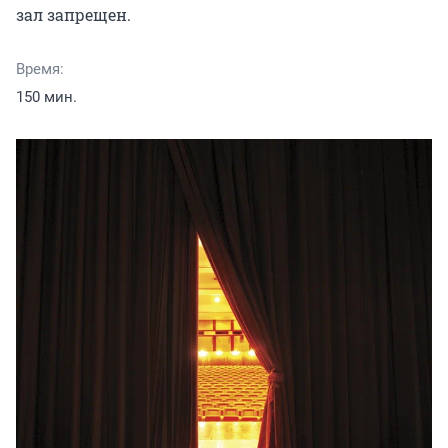
зал запрещен.
Время:
150 мин.