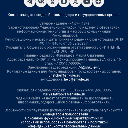
Контактные данные для Роскомнадзора и государственных органов
Сетевое издание «74.ру» (18+)
Зарегистрировано Федеральной службой по надзору в сфере связи,
информационных технологий и массовых коммуникаций
(Роскомнадзор).
Регистрационный номер и дата принятия решения о регистрации: ЭЛ №
ФС 77– 84676 от 06.02.2023 г.
Учредитель: Общество с ограниченной ответственностью «ИНТЕРНЕТ
ТЕХНОЛОГИИ»
Главный редактор: Филипцева Мария Сергеевна
Адрес редакции: 454091, г. Челябинск, проспект Ленина, 26А, стр.2, 16
этаж, +7 (351) 7-0000-74
Электронный адрес редакции:
74@shkulev.ru
Контактные данные для Роскомнадзора и государственных органов:
juristchel@shkulev.ru
Техподдержка:
help@shkulev.ru
Связаться с отделом продаж: 8 (351) 729-94-90 доб. 3335,
yuliya.latypova@shkulev.ru
Редакция сайта не несет ответственности за достоверность
информации, содержащейся в рекламных объявлениях.
Особенности эксплуатации (использования) веб-портала регулируются:
Руководством пользователя
Описанием функциональных характеристик ПО
Условиями использования веб-портала и политикой
конфиденциальности персональных данных