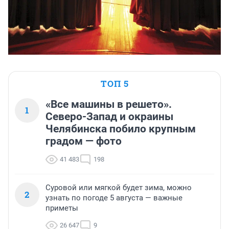
ТОП 5
«Все машины в решето».
1
Северо-Запад и окраины
Челябинска побило крупным
градом — фото
41 483
198
Суровой или мягкой будет зима, можно
2
узнать по погоде 5 августа — важные
приметы
26 647
9