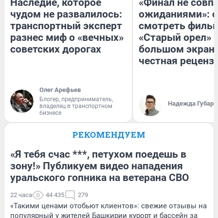
Наследие, которое
«Финал не совпа
чудом не развалилось:
ожиданиями»: с
транспортный эксперт
смотреть филь
разнес миф о «вечных»
«Старый орел» 
советских дорогах
большом экран
честная реценз
Олег Арефьев
Блогер, предприниматель,
Надежда Губарь
владелец в транспортном
бизнесе
РЕКОМЕНДУЕМ
«Я тебя счас ***, петухом поедешь в
зону!» Публикуем видео нападения
уральского гопника на ветерана СВО
22 часа
44 435
279
«Такими ценами отобьют клиентов»: свежие отзывы на
популярный у жителей Башкирии курорт и бассейн за