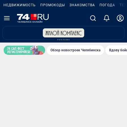
НЕДВИЖИМОСТЬ
ПРОМОКОДЫ
ЗНАКОМСТВА
ПОГОДА
ТЕ
Обзор новостроек Челябинска
Вдову бойц