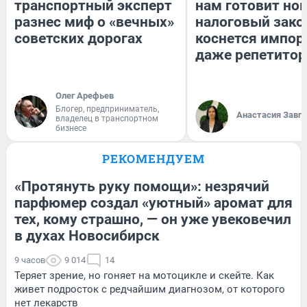
транспортный эксперт
нам готовит но
разнес миф о «вечных»
налоговый зако
советских дорогах
коснется импор
даже репетитор
Олег Арефьев
Блогер, предприниматель,
Анастасия Завг
владелец в транспортном
бизнесе
РЕКОМЕНДУЕМ
«Протянуть руку помощи»: незрячий
парфюмер создал «уютный» аромат для
тех, кому страшно, — он уже увековечил
в духах Новосибирск
9 часов
9 014
14
Теряет зрение, но гоняет на мотоцикле и скейте. Как
живет подросток с редчайшим диагнозом, от которого
нет лекарств