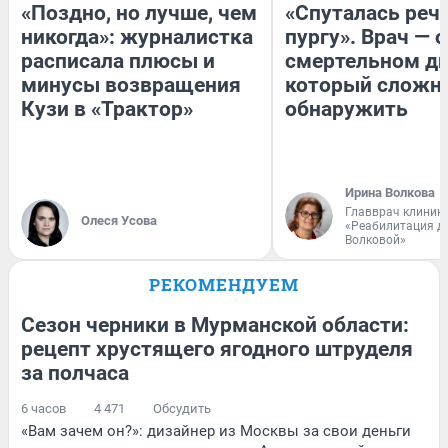
«Поздно, но лучше, чем
«Спуталась речь
никогда»: журналистка
пургу». Врач — о
расписала плюсы и
смертельном ди
минусы возвращения
который сложн
Кузи в «Трактор»
обнаружить
Ирина Волкова
Главврач клиник
Олеся Усова
«Реабилитация д
Волковой»
РЕКОМЕНДУЕМ
Сезон черники в Мурманской области:
рецепт хрустящего ягодного штруделя
за полчаса
6 часов
4 471
Обсудить
«Вам зачем он?»: дизайнер из Москвы за свои деньги