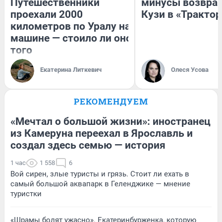
Путешественники
минусы возвра
проехали 2000
Кузи в «Трактор
километров по Уралу на
машине — стоило ли оно
того
Екатерина Литкевич
Олеся Усова
РЕКОМЕНДУЕМ
«Мечтал о большой жизни»: иностранец
из Камеруна переехал в Ярославль и
создал здесь семью — история
1 час
1 558
6
Вой сирен, злые туристы и грязь. Стоит ли ехать в
самый большой аквапарк в Геленджике — мнение
туристки
«Шрамы болят ужасно». Екатеринбурженка, которую