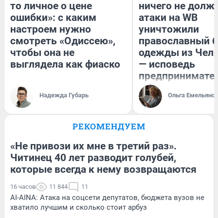
то личное о цене
ничего не долже
ошибки»: с каким
атаки на WB
настроем нужно
уничтожили
смотреть «Одиссею»,
православный 
чтобы она не
одежды из Чел
выглядела как фиаско
— исповедь
предпринимате
Надежда Губарь
Ольга Емельяно
РЕКОМЕНДУЕМ
«Не привози их мне в третий раз».
Читинец 40 лет разводит голубей,
которые всегда к нему возвращаются
16 часов
11 844
11
AI-AINA: Атака на соцсети депутатов, бюджета вузов не
хватило лучшим и сколько стоит арбуз