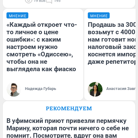
19 808
195
МНЕНИЕ
МНЕНИЕ
«Каждый откроет что-
Продашь за 3000
то личное о цене
возьмут с 4000.
ошибки»: с каким
нам готовит но
настроем нужно
налоговый зако
смотреть «Одиссею»,
коснется импор
чтобы она не
даже репетитор
выглядела как фиаско
Надежда Губарь
Анастасия Завг
РЕКОМЕНДУЕМ
В уфимский приют привезли пермячку
Марину, которая почти ничего о себе не
помнит. Посмотрите, вдруг она вам