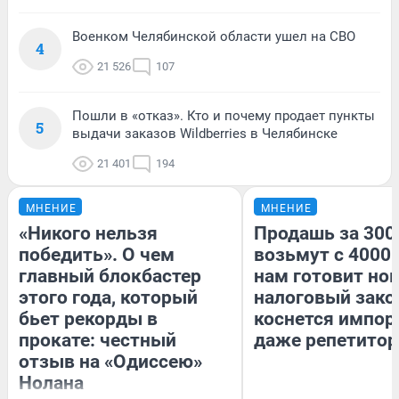
Военком Челябинской области ушел на СВО
4
21 526
107
Пошли в «отказ». Кто и почему продает пункты
5
выдачи заказов Wildberries в Челябинске
21 401
194
МНЕНИЕ
МНЕНИЕ
«Никого нельзя
Продашь за 3000
победить». О чем
возьмут с 4000.
главный блокбастер
нам готовит но
этого года, который
налоговый зако
бьет рекорды в
коснется импор
прокате: честный
даже репетитор
отзыв на «Одиссею»
Нолана