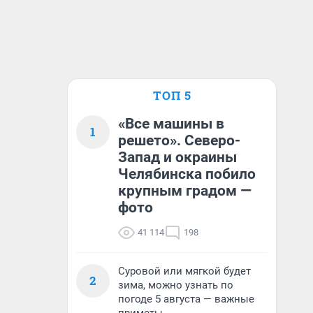
ТОП 5
«Все машины в
1
решето». Северо-
Запад и окраины
Челябинска побило
крупным градом —
фото
41 114
198
Суровой или мягкой будет
2
зима, можно узнать по
погоде 5 августа — важные