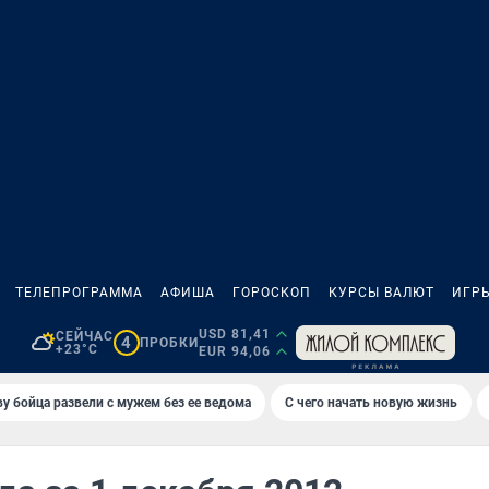
ТЕЛЕПРОГРАММА
АФИША
ГОРОСКОП
КУРСЫ ВАЛЮТ
ИГР
USD 81,41
СЕЙЧАС
4
ПРОБКИ
+23°C
EUR 94,06
у бойца развели с мужем без ее ведома
С чего начать новую жизнь