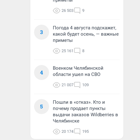
приметы
26 503
9
Погода 4 августа подскажет,
3
какой будет осень, — важные
приметы
25 161
8
Военком Челябинской
4
области ушел на СВО
21 007
109
Пошли в «отказ». Кто и
5
почему продает пункты
выдачи заказов Wildberries в
Челябинске
20 174
195