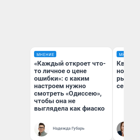
МНЕНИЕ
МНЕНИЕ
«Каждый откроет что-
Кварти
то личное о цене
но деш
ошибки»: с каким
рынок 
настроем нужно
сейчас
смотреть «Одиссею»,
чтобы она не
выглядела как фиаско
Ек
Надежда Губарь
ди
не