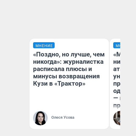
МНЕНИЕ
МНЕНИЕ
«Поздно, но лучше, чем
«Марке
никогда»: журналистка
ничего
расписала плюсы и
атаки 
минусы возвращения
уничто
Кузи в «Трактор»
правос
одежды
— испо
предпр
Олеся Усова
Ол