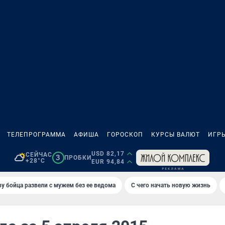
ТЕЛЕПРОГРАММА
АФИША
ГОРОСКОП
КУРСЫ ВАЛЮТ
ИГР
USD 82,17
СЕЙЧАС
3
ПРОБКИ
+28°C
EUR 94,84
у бойца развели с мужем без ее ведома
С чего начать новую жизнь