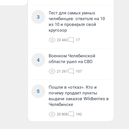
Тест для самых умных
3
челябинцев: ответьте на 10
из 10 и проверьте свой
кругозор
23 442
17
Военком Челябинской
4
области ушел на СВО
21 267
107
Пошли в «отказ». Кто и
5
почему продает пункты
выдачи заказов Wildberries в
Челябинске
20 808
192