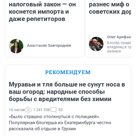
налоговый закон — он
разнес миф о 
коснется импорта и
советских доро
даже репетиторов
Олег Арефьев
Блогер, предпри
Анастасия Завгородняя
владелец в тра
бизнесе
РЕКОМЕНДУЕМ
Муравьи и тля больше не сунут носа в
ваш огород: народные способы
борьбы с вредителями без химии
10 часов
1 241 338
53
«Было страшно столкнуться с полицией».
Популярная блогерша из Екатеринбурга честно
рассказала об отдыхе в Грузии