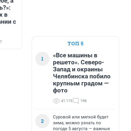
бе, а
ь?»:
х в
нии с
7
ТОП 5
«Все машины в
1
решето». Северо-
Запад и окраины
Челябинска побило
крупным градом —
фото
41 115
198
Суровой или мягкой будет
2
зима, можно узнать по
погоде 5 августа — важные