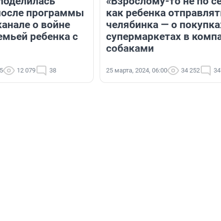
поделилась
«Взрослому-то не по се
после программы
как ребенка отправлят
канале о войне
челябинка — о покупка
емьей ребенка с
супермаркетах в компа
собаками
25
12 079
38
25 марта, 2024, 06:00
34 252
34