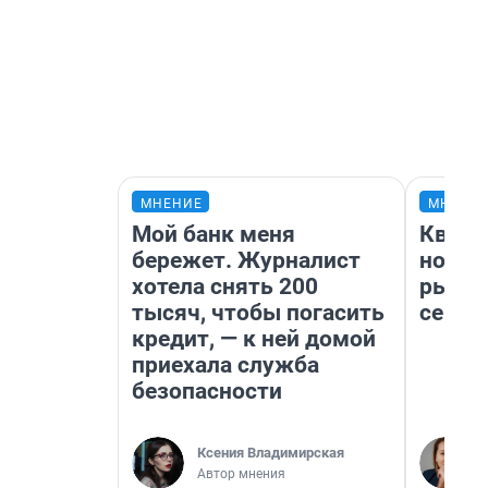
МНЕНИЕ
МНЕНИ
Мой банк меня
Кварт
бережет. Журналист
но де
хотела снять 200
рынок
тысяч, чтобы погасить
сейча
кредит, — к ней домой
приехала служба
безопасности
Ксения Владимирская
Автор мнения