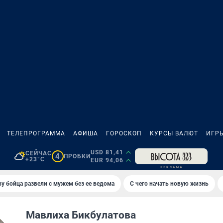
ТЕЛЕПРОГРАММА
АФИША
ГОРОСКОП
КУРСЫ ВАЛЮТ
ИГР
USD 81,41
СЕЙЧАС
4
ПРОБКИ
+23°C
EUR 94,06
у бойца развели с мужем без ее ведома
С чего начать новую жизнь
Мавлиха Бикбулатова