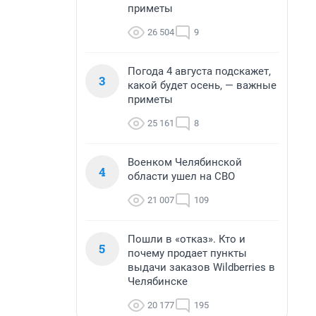
приметы
26 504
9
Погода 4 августа подскажет,
3
какой будет осень, — важные
приметы
25 161
8
Военком Челябинской
4
области ушел на СВО
21 007
109
Пошли в «отказ». Кто и
5
почему продает пункты
выдачи заказов Wildberries в
Челябинске
20 177
195