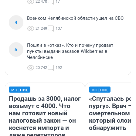
22 470
17
Военком Челябинской области ушел на СВО
4
21 249
107
Пошли в «отказ». Кто и почему продает
5
пункты выдачи заказов Wildberries в
Челябинске
20 742
192
МНЕНИЕ
МНЕНИЕ
Продашь за 3000, налог
«Спуталась реч
возьмут с 4000. Что
пургу». Врач — 
нам готовит новый
смертельном д
налоговый закон — он
который слож
коснется импорта и
обнаружить
даже репетиторов