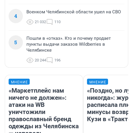
Военком Челябинской области ушел на СВО
4
21 032
110
Пошли в «отказ». Кто и почему продает
5
пункты выдачи заказов Wildberries в
Челябинске
20 244
196
МНЕНИЕ
МНЕНИЕ
«Маркетплейс нам
«Поздно, но лу
ничего не должен»:
никогда»: журн
атаки на WB
расписала плю
уничтожили
минусы возвр
православный бренд
Кузи в «Тракто
одежды из Челябинска