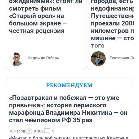
ожиданиями»: стоит ли
городов, есть
смотреть фильм
недофинансиро
«Старый орел» на
Путешественн
большом экране —
проехали 2000
честная рецензия
километров по 
машине — стои
того
Надежда Губарь
Екатерина Лит
РЕКОМЕНДУЕМ
«Позавтракал и побежал — это уже
привычка»: история пермского
марафонца Владимира Никитина — он
стал чемпионом РФ 35 раз
16 часов
9 369
9
«Мечтал о большой жизни»: иностранец из Камеруна