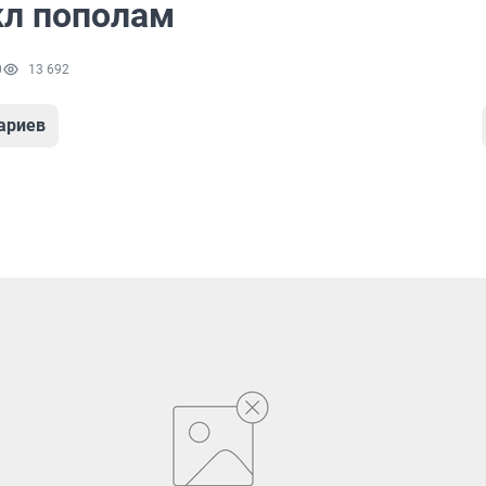
л пополам
0
13 692
ариев