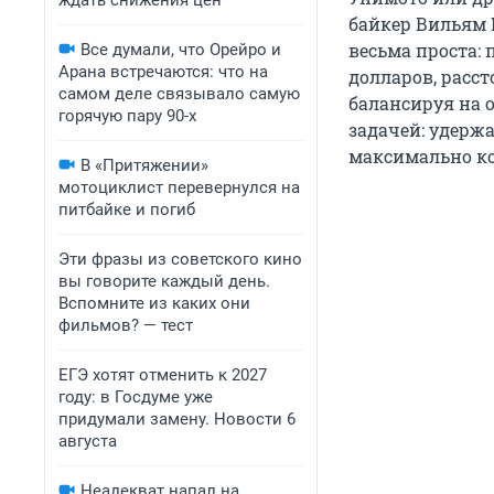
ждать снижения цен
байкер Вильям Н
весьма проста: 
Все думали, что Орейро и
Арана встречаются: что на
долларов, расст
самом деле связывало самую
балансируя на 
горячую пару 90-х
задачей: удерж
максимально ко
В «Притяжении»
мотоциклист перевернулся на
питбайке и погиб
Эти фразы из советского кино
вы говорите каждый день.
Вспомните из каких они
фильмов? — тест
ЕГЭ хотят отменить к 2027
году: в Госдуме уже
придумали замену. Новости 6
августа
Неадекват напал на