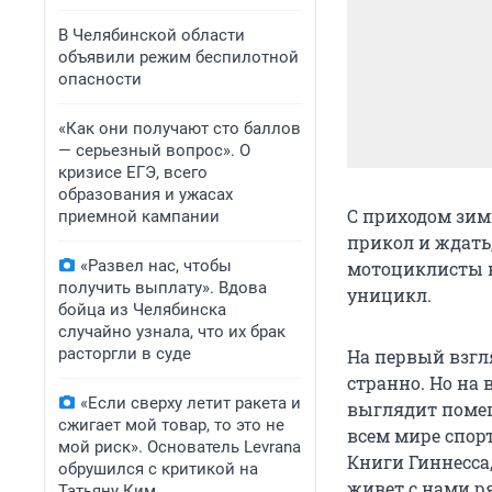
В Челябинской области
объявили режим беспилотной
опасности
«Как они получают сто баллов
— серьезный вопрос». О
кризисе ЕГЭ, всего
образования и ужасах
С приходом зим
приемной кампании
прикол и ждать,
«Развел нас, чтобы
мотоциклисты н
получить выплату». Вдова
уницикл.
бойца из Челябинска
случайно узнала, что их брак
расторгли в суде
На первый взгл
странно. Но на 
«Если сверху летит ракета и
выглядит помеш
сжигает мой товар, то это не
всем мире спор
мой риск». Основатель Levrana
Книги Гиннесса
обрушился с критикой на
живет с нами р
Татьяну Ким