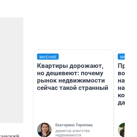
МНЕНИЕ
МНЕНИ
Квартиры дорожают,
Прода
но дешевеют: почему
возьм
рынок недвижимости
нам г
сейчас такой странный
налог
косне
даже 
Екатерина Торопова
директор агентства
недвижимости
иканский