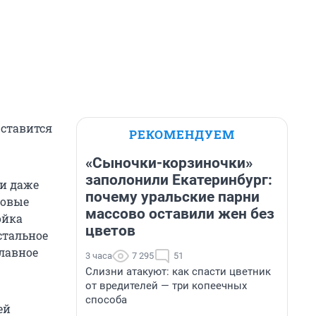
 ставится
РЕКОМЕНДУЕМ
«Сыночки-корзиночки»
заполонили Екатеринбург:
ли даже
почему уральские парни
ловые
массово оставили жен без
ойка
цветов
стальное
Главное
3 часа
7 295
51
Слизни атакуют: как спасти цветник
от вредителей — три копеечных
способа
ей