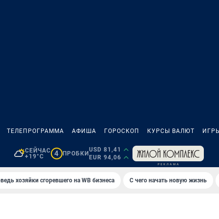
ТЕЛЕПРОГРАММА
АФИША
ГОРОСКОП
КУРСЫ ВАЛЮТ
ИГР
USD 81,41
СЕЙЧАС
4
ПРОБКИ
+19°C
EUR 94,06
ведь хозяйки сгоревшего на WB бизнеса
С чего начать новую жизнь