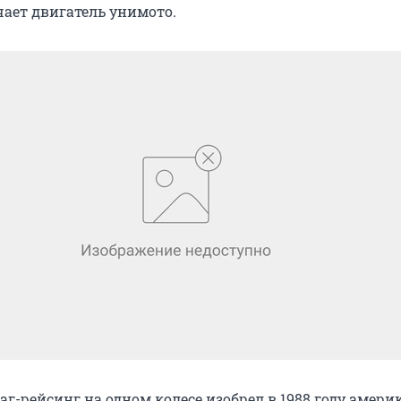
ает двигатель унимото.
аг-рейсинг на одном колесе изобрел в 1988 году амер