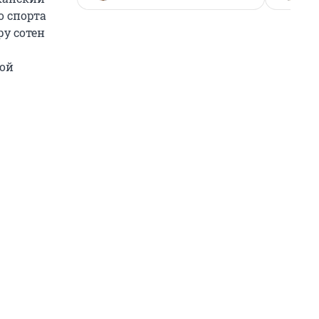
о спорта
ру сотен
ной