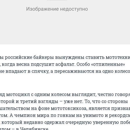
ы российские байкеры вынуждены ставить мототехни
 когда весна подсушит асфальт. Особо «отпиленные»
е впадают в спячку, а пересаживаются на одно колесо
яд мотоцикл с одним колесом выглядит, честно говоря
второй и третий взгляды – уже нет. То, что со стороны
ательством на фоне мототоксикоза, является призн
том. А чемпион мира по гонкам на унимото и рекордс
, который недавно одержал очередную уверенную побе
ядом – в Челябинске.