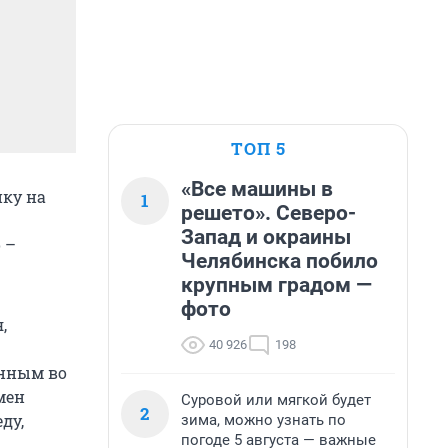
ТОП 5
«Все машины в
ку на
1
решето». Северо-
Запад и окраины
 –
Челябинска побило
крупным градом —
фото
,
40 926
198
анным во
мен
Суровой или мягкой будет
2
ду,
зима, можно узнать по
погоде 5 августа — важные