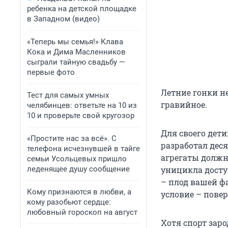
ребенка на детской площадке
в Западном (видео)
«Теперь мы семья!» Клава
Кока и Дима Масленников
сыграли тайную свадьбу —
первые фото
Летние гонки н
Тест для самых умных
гравийное.
челябинцев: ответьте на 10 из
10 и проверьте свой кругозор
Для своего дет
«Простите нас за всё». С
разработал деся
телефона исчезнувшей в тайге
агрегаты должн
семьи Усольцевых пришло
леденящее душу сообщение
уницикла доступ
– плод вашей ф
Кому признаются в любви, а
условие – пове
кому разобьют сердце:
любовный гороскоп на август
Хотя спорт заро