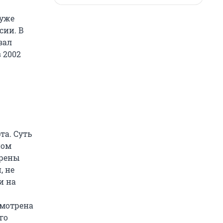
 уже
сии. В
зал
 2002
а. Суть
ном
трены
, не
и на
смотрена
го