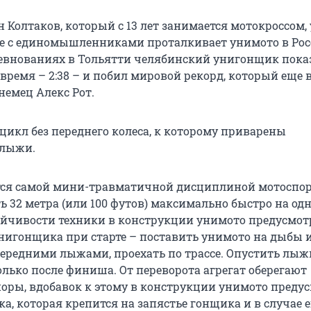
 Колтаков, который с 13 лет занимается мотокроссом,
те с единомышленниками проталкивает унимото в Рос
оревнованиях в Тольятти челябинский унигонщик пока
ремя – 2:38 – и побил мировой рекорд, который еще в
немец Алекс Рот.
цикл без переднего колеса, к которому приварены
 лыжи.
ся самой мини-травматичной дисциплиной мотоспорт
ь 32 метра (или 100 футов) максимально быстро на од
тойчивости техники в конструкции унимото предусмо
нигонщика при старте – поставить унимото на дыбы и
передними лыжами, проехать по трассе. Опустить лыж
лько после финиша. От переворота агрегат оберегают
оры, вдобавок к этому в конструкции унимото преду
а, которая крепится на запястье гонщика и в случае е