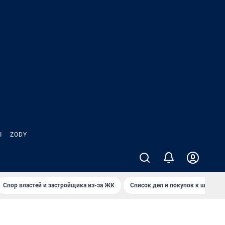
Ы
ZODY
Спор властей и застройщика из-за ЖК
Список дел и покупок к школе