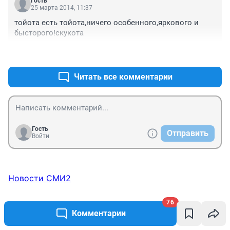
Гость
25 марта 2014, 11:37
тойота есть тойота,ничего особенного,яркового и 
бысторого!скукота
+3
–2
Читать все комментарии
Гость
Отправить
Войти
Новости СМИ2
76
ТОП 5
Комментарии