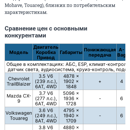
Mohave, Touareg), близких по потребительским
характеристикам.
Сравнение цен с основными
конкурентами
Двигатель
Понижающая
A-
Модель
Коробка
Габариты
передача
Bag
Привод
Общее в комплектациях: АБС, ESP, климат-контроль
датчик света, аудиосистема, круиз-контроль, подо
3.5 V6
4878 ×
Chevrolet
(239 л.с.),
1902 ×
+
4
TrailBlaizer
6АТ, 4WD
1848
3.7 V6
5096 ×
Mazda CX-
(277 л.с.),
1936 ×
-
6
9
6АТ, 4WD
1728
3.6 V6
4795 ×
Volkswagen
(249 л.с.),
1940 ×
-
6
Touareg
8АТ, 4WD
1709
3.8 V6
4880 ×