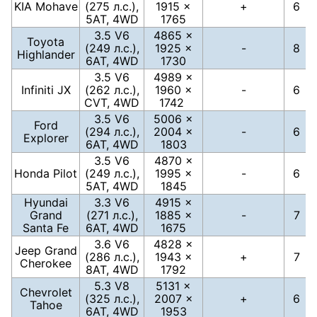
KIA Mohave
(275 л.с.),
1915 ×
+
6
5АТ, 4WD
1765
3.5 V6
4865 ×
Toyota
(249 л.с.),
1925 ×
-
8
Highlander
6АТ, 4WD
1730
3.5 V6
4989 ×
Infiniti JX
(262 л.с.),
1960 ×
-
6
CVT, 4WD
1742
3.5 V6
5006 ×
Ford
(294 л.с.),
2004 ×
-
6
Explorer
6АТ, 4WD
1803
3.5 V6
4870 ×
Honda Pilot
(249 л.с.),
1995 ×
-
6
5АТ, 4WD
1845
Hyundai
3.3 V6
4915 ×
Grand
(271 л.с.),
1885 ×
-
7
Santa Fe
6АТ, 4WD
1675
3.6 V6
4828 ×
Jeep Grand
(286 л.с.),
1943 ×
+
7
Cherokee
8АТ, 4WD
1792
5.3 V8
5131 ×
Chevrolet
(325 л.с.),
2007 ×
+
6
Tahoe
6АТ, 4WD
1953