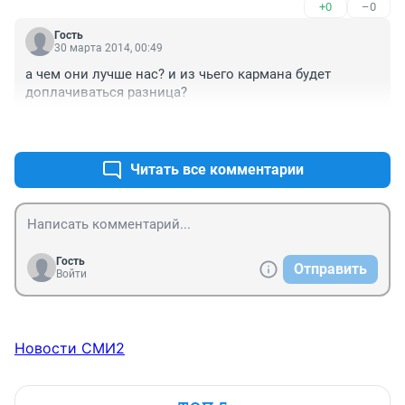
+0
–0
Коэффициент, года через два (когда будет 
"статистика" по аварийности в субъекте и вырастет 
Гость
статистический "средний" уровень доходов 
30 марта 2014, 00:49
населения), поднимут до 1,5-2.

а чем они лучше нас? и из чьего кармана будет 
Такова действительность...
доплачиваться разница?
+0
–0
Читать все комментарии
Гость
Отправить
Войти
Новости СМИ2