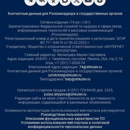
Контактные данные для Роскомнадзора и государственных органов
Сетевое издание «74.ру» (18+)
Зарегистрировано Федеральной службой по надзору в сфере связи,
информационных технологий и массовых коммуникаций
(Роскомнадзор).
Регистрационный номер и дата принятия решения о регистрации: ЭЛ №
ФС 77– 84676 от 06.02.2023 г.
Учредитель: Общество с ограниченной ответственностью «ИНТЕРНЕТ
ТЕХНОЛОГИИ»
Главный редактор: Филипцева Мария Сергеевна
Адрес редакции: 454091, г. Челябинск, проспект Ленина, 26А, стр.2, 16
этаж, +7 (351) 7-0000-74
Электронный адрес редакции:
74@shkulev.ru
Контактные данные для Роскомнадзора и государственных органов:
juristchel@shkulev.ru
Техподдержка:
help@shkulev.ru
Связаться с отделом продаж: 8 (351) 729-94-90 доб. 3335,
yuliya.latypova@shkulev.ru
Редакция сайта не несет ответственности за достоверность
информации, содержащейся в рекламных объявлениях.
Особенности эксплуатации (использования) веб-портала регулируются:
Руководством пользователя
Описанием функциональных характеристик ПО
Условиями использования веб-портала и политикой
конфиденциальности персональных данных