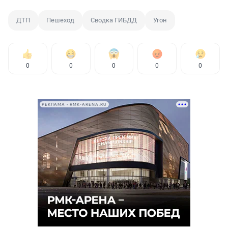
ДТП
Пешеход
Сводка ГИБДД
Угон
0
0
0
0
0
РЕКЛАМА • RMK-ARENA.RU