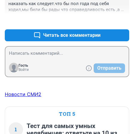
наказать как следует.что бы пол года под себя 
ходил,мы били бы рады что справедливость есть ,а 
так ходит,чмо по городу и его ни кто не 
+0
–2
наказал,печальная новость.
Читать все комментарии
Гость
Отправить
Войти
Новости СМИ2
ТОП 5
Тест для самых умных
1
челябинцев: ответьте на 10 из