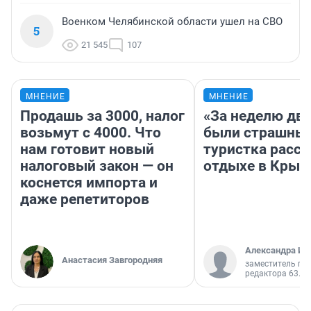
Военком Челябинской области ушел на СВО
5
21 545
107
МНЕНИЕ
МНЕНИЕ
Продашь за 3000, налог
«За неделю две
возьмут с 4000. Что
были страшные
нам готовит новый
туристка расск
налоговый закон — он
отдыхе в Крым
коснется импорта и
даже репетиторов
Александра Ис
Анастасия Завгородняя
заместитель гл
редактора 63.RU