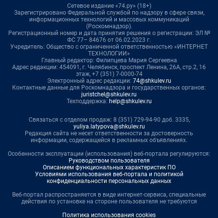
Сетевое издание «74.ру» (18+)
Зарегистрировано Федеральной службой по надзору в сфере связи,
информационных технологий и массовых коммуникаций
(Роскомнадзор).
Регистрационный номер и дата принятия решения о регистрации: ЭЛ №
ФС 77– 84676 от 06.02.2023 г.
Учредитель: Общество с ограниченной ответственностью «ИНТЕРНЕТ
ТЕХНОЛОГИИ»
Главный редактор: Филипцева Мария Сергеевна
Адрес редакции: 454091, г. Челябинск, проспект Ленина, 26А, стр.2, 16
этаж, +7 (351) 7-0000-74
Электронный адрес редакции:
74@shkulev.ru
Контактные данные для Роскомнадзора и государственных органов:
juristchel@shkulev.ru
Техподдержка:
help@shkulev.ru
Связаться с отделом продаж: 8 (351) 729-94-90 доб. 3335,
yuliya.latypova@shkulev.ru
Редакция сайта не несет ответственности за достоверность
информации, содержащейся в рекламных объявлениях.
Особенности эксплуатации (использования) веб-портала регулируются:
Руководством пользователя
Описанием функциональных характеристик ПО
Условиями использования веб-портала и политикой
конфиденциальности персональных данных
Веб-портал распространяется в виде интернет-сервиса, специальные
действия по установке на стороне пользователя не требуются
Политика использования cookies