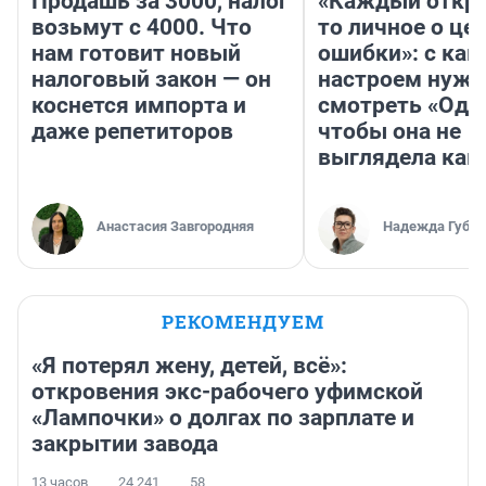
Продашь за 3000, налог
«Каждый откро
возьмут с 4000. Что
то личное о це
нам готовит новый
ошибки»: с как
налоговый закон — он
настроем нужн
коснется импорта и
смотреть «Оди
даже репетиторов
чтобы она не
выглядела как
Анастасия Завгородняя
Надежда Губар
РЕКОМЕНДУЕМ
«Я потерял жену, детей, всё»:
откровения экс-рабочего уфимской
«Лампочки» о долгах по зарплате и
закрытии завода
13 часов
24 241
58