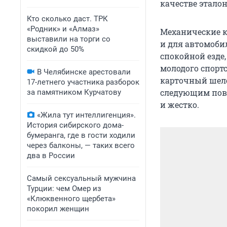
качестве эталон
Кто сколько даст. ТРК
«Родник» и «Алмаз»
Механические 
выставили на торги со
и для автомоби
скидкой до 50%
спокойной езде,
молодого спорт
В Челябинске арестовали
карточный шеле
17-летнего участника разборок
следующим пово
за памятником Курчатову
и жестко.
«Жила тут интеллигенция».
История сибирского дома-
бумеранга, где в гости ходили
через балконы, — таких всего
два в России
Самый сексуальный мужчина
Турции: чем Омер из
«Клюквенного щербета»
покорил женщин