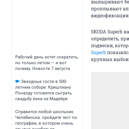
выныривают бе
проплывают ап
видеофиксации. 
SKODA Superb н
определить, пр
подвески, кото
Superb
показалс
Рабочий день хотят сократить,
крупных выбоин
но только летом — и вот
почему. Новости 7 августа
Звездные гости в 500-
летнем соборе: Криштиану
Роналду готовится сыграть
свадьбу века на Мадейре
Справится любой школьник
Челябинска: пройдите тест по
географии, в котором очень