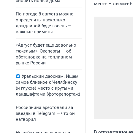
сносить новые дома
месте – лимит 5
По погоде 8 августа можно
определить, насколько
дождливой будет осень —
важные приметы
«Август будет еще довольно
тяжелым». Эксперты — об
обстановке на топливном
рынке России
Уральский даосизм. Ищем
самое близкое к Челябинску
(и глухое) место с крутыми
ландшафтами (фоторепортаж)
Россиянина арестовали за
звезды в Telegram — что он
натворил
В оправдание е
Не работают аэропорты и