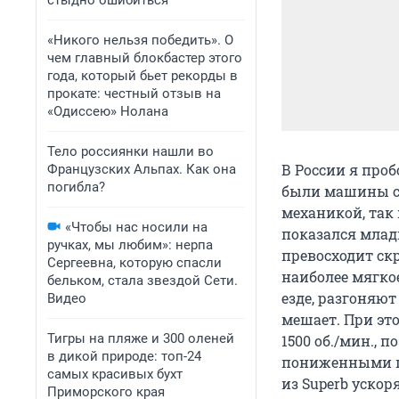
стыдно ошибиться
«Никого нельзя победить». О
чем главный блокбастер этого
года, который бьет рекорды в
прокате: честный отзыв на
«Одиссею» Нолана
Тело россиянки нашли во
В России я пробо
Французских Альпах. Как она
погибла?
были машины с дв
механикой, так
«Чтобы нас носили на
показался млад
ручках, мы любим»: нерпа
превосходит ск
Сергеевна, которую спасли
наиболее мягко
бельком, стала звездой Сети.
езде, разгоняют
Видео
мешает. При это
Тигры на пляже и 300 оленей
1500 об./мин.,
в дикой природе: топ-24
пониженными пе
самых красивых бухт
из Superb ускор
Приморского края