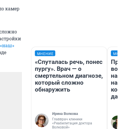
ло камер
 сложно
настройки
«наш»
зде
МНЕНИЕ
МНЕНИ
«Спуталась речь, понес
Прода
пургу». Врач — о
возьм
смертельном диагнозе,
нам г
который сложно
налог
обнаружить
косне
даже 
Ирина Волкова
Главврач клиники
«Реабилитация доктора
Волковой»