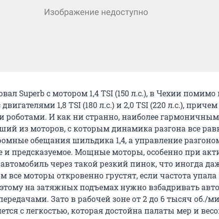
вал Superb с мотором 1,4 TSI (150 л.с.), в Чехии помимо
игателями 1,8 TSI (180 л.с.) и 2,0 TSI (220 л.с.), причем
 и роботами. И как ни странно, наиболее гармоничны
ший из моторов, с которым динамика разгона все рав
ромные обещания шильдика 1,4, а управление разгоно
е и предсказуемое. Мощные моторы, особенно при ак
 автомобиль через такой резкий пинок, что иногда да
м все моторы откровенно грустят, если частота упала
 поэтому на затяжных подъемах нужно взбадривать авт
редачами. Зато в рабочей зоне от 2 до 6 тысяч об./м
яется с легкостью, которая достойна палаты мер и весо