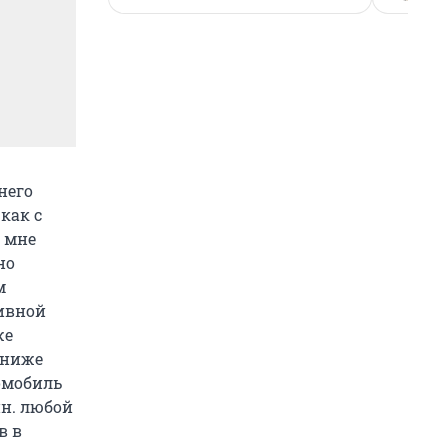
 него
 как с
м мне
но
м
тивной
же
 ниже
омобиль
ин. любой
в в