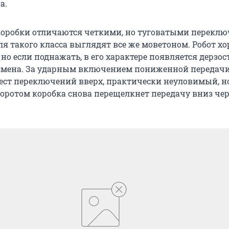
а.
коробки отличаются четкими, но туговатыми перекл
ля такого класса выглядят все же моветоном. Робот х
 но если поднажать, в его характере появляется дерзос
смена. За ударным включением пониженной передачи
ст переключений вверх, практически неуловимый, н
ротом коробка снова перещелкнет передачу вниз чер