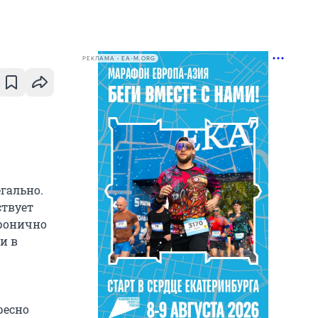
РЕКЛАМА • EA-M.ORG
егально.
ствует
иронично
и в
ресно