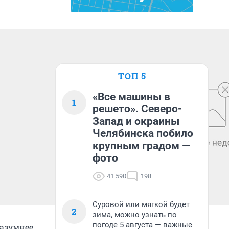
ТОП 5
«Все машины в
1
решето». Северо-
Запад и окраины
Челябинска побило
крупным градом —
фото
41 590
198
Суровой или мягкой будет
2
зима, можно узнать по
погоде 5 августа — важные
разумнее