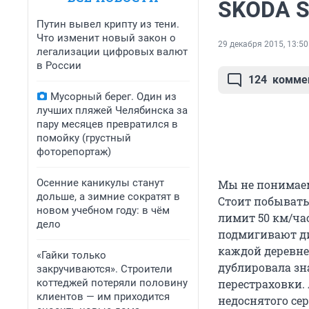
SKODA Su
Путин вывел крипту из тени.
Что изменит новый закон о
29 декабря 2015, 13:50
легализации цифровых валют
в России
124
комме
Мусорный берег. Один из
лучших пляжей Челябинска за
пару месяцев превратился в
помойку (грустный
фоторепортаж)
Осенние каникулы станут
Мы не понимаем 
дольше, а зимние сократят в
Стоит побывать
новом учебном году: в чём
лимит 50 км/ча
дело
подмигивают ди
каждой деревне
«Гайки только
дублировала зна
закручиваются». Строители
коттеджей потеряли половину
перестраховки. 
клиентов — им приходится
недоснятого сер