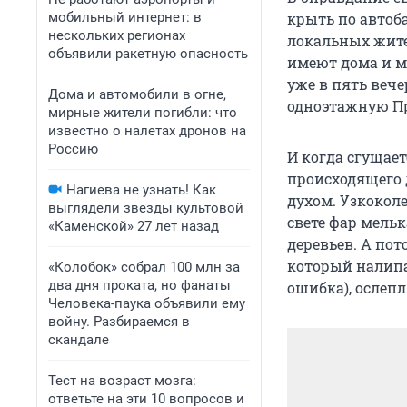
мобильный интернет: в
крыть по автоба
нескольких регионах
локальных жител
объявили ракетную опасность
имеют дома и м
уже в пять веч
Дома и автомобили в огне,
одноэтажную При
мирные жители погибли: что
известно о налетах дронов на
Россию
И когда сгущает
происходящего 
Нагиева не узнать! Как
духом. Узкокол
выглядели звезды культовой
свете фар мельк
«Каменской» 27 лет назад
деревьев. А по
который налипа
«Колобок» собрал 100 млн за
два дня проката, но фанаты
ошибка), ослепл
Человека-паука объявили ему
войну. Разбираемся в
скандале
Тест на возраст мозга:
ответьте на эти 10 вопросов и