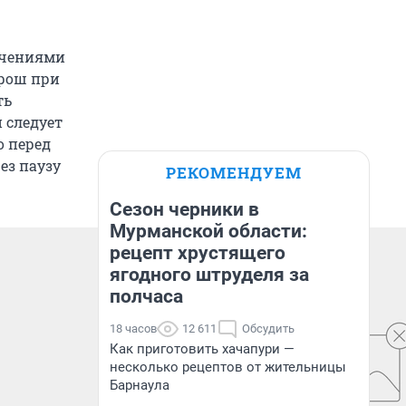
ючениями
орош при
ть
 следует
о перед
ез паузу
РЕКОМЕНДУЕМ
Сезон черники в
Мурманской области:
рецепт хрустящего
ягодного штруделя за
полчаса
18 часов
12 611
Обсудить
Как приготовить хачапури —
несколько рецептов от жительницы
Барнаула