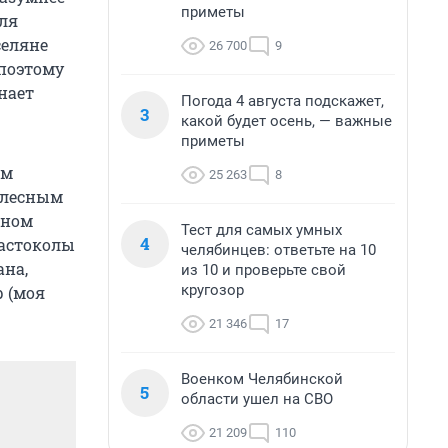
приметы
для
селяне
26 700
9
 поэтому
нает
Погода 4 августа подскажет,
3
какой будет осень, — важные
приметы
зм
25 263
8
телесным
йном
Тест для самых умных
4
частоколы
челябинцев: ответьте на 10
ана,
из 10 и проверьте свой
кругозор
 (моя
21 346
17
Военком Челябинской
5
области ушел на СВО
21 209
110