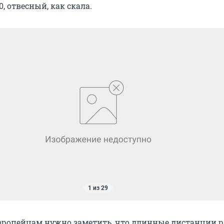
0, отвесный, как скала.
1 из 29
вропейцам нужно заметить, что длинные дистанции 