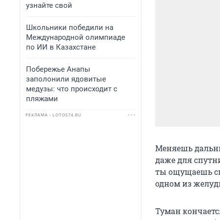
узнайте свой
Школьники победили на
Международной олимпиаде
по ИИ в Казахстане
Побережье Анапы
заполонили ядовитые
медузы: что происходит с
пляжами
РЕКЛАМА • LOTOS74.RU
Меняешь дальни
даже для спутн
ты ощущаешь сп
одном из желудк
Туман кончается