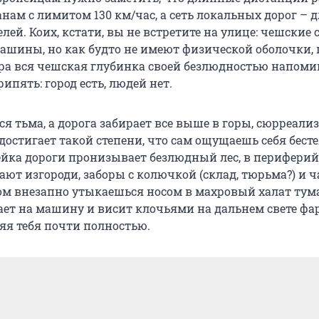
нам с лимитом 130 км/час, а сеть локальных дорог – 
ей. Коих, кстати, вы не встретите на улице: чешские 
ашины, но как будто не имеют физической оболочки,
ера вся чешская глубинка своей безлюдностью напоми
пять: город есть, людей нет.
ся тьма, а дорога забирает все выше в горы, сюрреали
достигает такой степени, что сам ощущаешь себя бес
ейка дороги пронизывает безлюдный лес, в перифери
ают изгороди, заборы с колючкой (склад, тюрьма?) и 
том внезапно утыкаешься носом в махровый халат тум
ет на машину и висит клочьями на дальнем свете фар
яя тебя почти полностью.