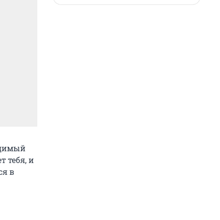
идимый
 тебя, и
ся в