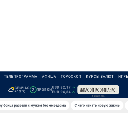
ТЕЛЕПРОГРАММА
АФИША
ГОРОСКОП
КУРСЫ ВАЛЮТ
ИГР
USD 82,17
СЕЙЧАС
2
ПРОБКИ
+19°C
EUR 94,84
у бойца развели с мужем без ее ведома
С чего начать новую жизнь