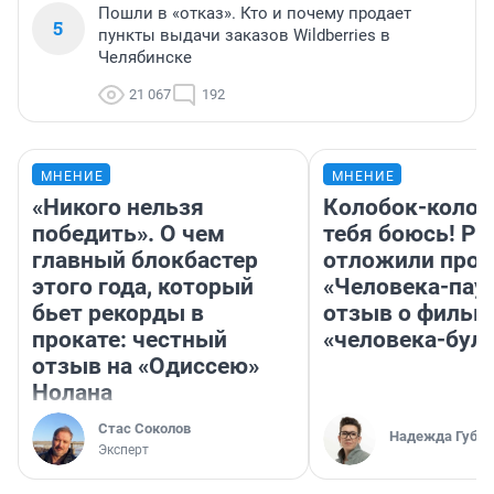
Пошли в «отказ». Кто и почему продает
5
пункты выдачи заказов Wildberries в
Челябинске
21 067
192
МНЕНИЕ
МНЕНИЕ
«Никого нельзя
Колобок-колобо
победить». О чем
тебя боюсь! Ра
главный блокбастер
отложили прок
этого года, который
«Человека-пау
бьет рекорды в
отзыв о фильм
прокате: честный
«человека-бул
отзыв на «Одиссею»
Нолана
Стас Соколов
Надежда Губар
Эксперт