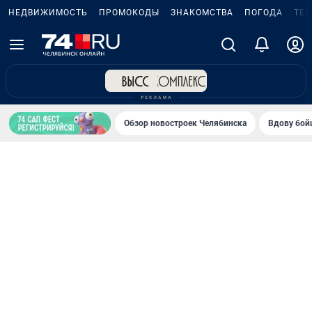
НЕДВИЖИМОСТЬ
ПРОМОКОДЫ
ЗНАКОМСТВА
ПОГОДА
ТЕ
Обзор новостроек Челябинска
Вдову бойц