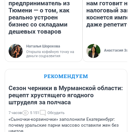
предприниматель из
нам готовит н
Тюмени — о том, как
налоговый зако
реально устроен
коснется импор
бизнес со складами
даже репетито
дешевых товаров
Наталья Шорохова
Анастасия Зав
Открыла кофейную точку на
деньги соцразвития
РЕКОМЕНДУЕМ
Сезон черники в Мурманской области:
рецепт хрустящего ягодного
штруделя за полчаса
7 часов
5 151
Обсудить
«Сыночки-корзиночки» заполонили Екатеринбург:
почему уральские парни массово оставили жен без
цветов