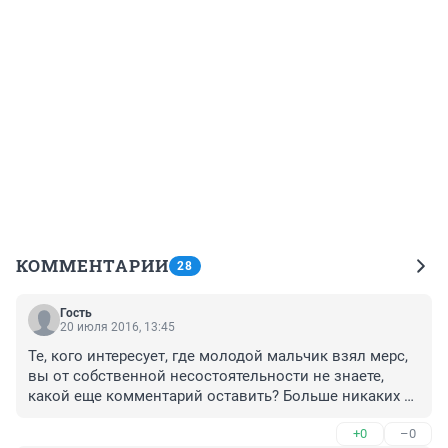
КОММЕНТАРИИ
28
Гость
20 июля 2016, 13:45
Те, кого интересует, где молодой мальчик взял мерс, 
вы от собственной несостоятельности не знаете, 
какой еще комментарий оставить? Больше никаких 
мысле нет, кроме подсчета чужих денег и зависти?

+0
–0
Пешеход шатался пьяный по проспекту, а у 