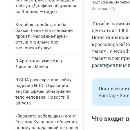
нет электричества: мощный
Подписка на KIA Seltos
тайфун «Долфин» обрушился
Источник: 
KIA
на Японию — видео
Тарифы зависят 
Колобок-колобок, я тебя
день стоит 1900
боюсь! Ради чего отложили
прокат «Человека-паука» —
Цены повышаютс
отзыв о фильме про
кроссовера Selto
«человека-булку»
тысяч. У Hyunda
тысяч в год при
В Аргентине умер отец
расширенным 
Лионеля Месси
В США рассекретили тайну
падения НЛО в Бразилии:
Полный списо
внутри сферы обнаружили
Sportage, Sore
тело человека. Новости 8
августа
«Зарплата небольшая»: агент
Что входит в
Евгения Кузнецова объяснил,
почему нападающий не пошел