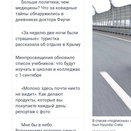
Больше политики, чем
медицины? Что за ковидные
тайны обнаружились в
дневниках доктора Фаучи
«За неделю две ночи были
страшные»: туристка
рассказала об отдыхе в Крыму
Минпросвещения обновило
список учебников: что будут
изучать в школах и колледжах
с 1 сентября
«Молоко здесь почти никто
не видит». Как делают
продукты, которые вы
покупаете каждый день:
репортаж с фото
В списке «подписных»
Мне бы в небо.
был Hyundai Creta
Вспоминаем историю самых