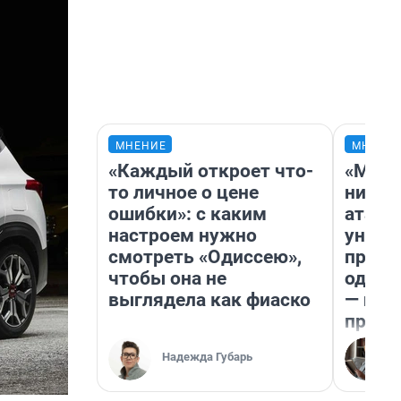
МНЕНИЕ
МНЕНИ
«Каждый откроет что-
«Марк
то личное о цене
ничег
ошибки»: с каким
атаки
настроем нужно
уничт
смотреть «Одиссею»,
право
чтобы она не
одежд
выглядела как фиаско
— исп
предп
Надежда Губарь