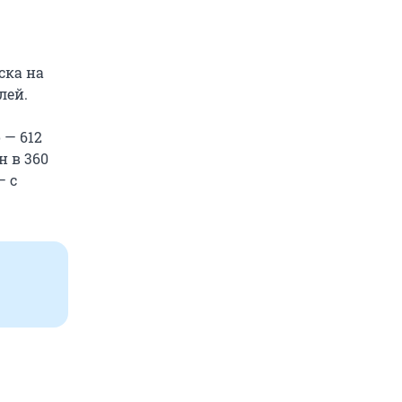
ска на
лей.
 — 612
н в 360
— с