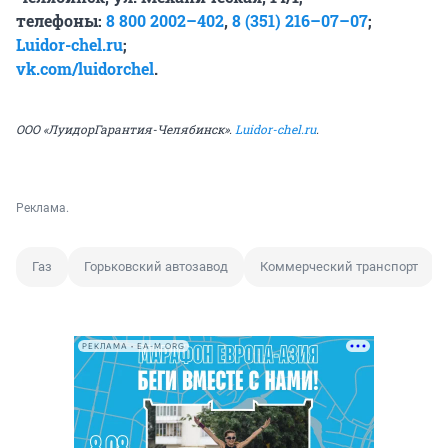
телефоны:
8 800 2002–402
,
8 (351) 216–07–07
;
Luidor-chel.ru
;
vk.com/luidorchel
.
ООО «ЛуидорГарантия-Челябинск».
Luidor-chel.ru
.
Реклама.
Газ
Горьковский автозавод
Коммерческий транспорт
РЕКЛАМА • EA-M.ORG