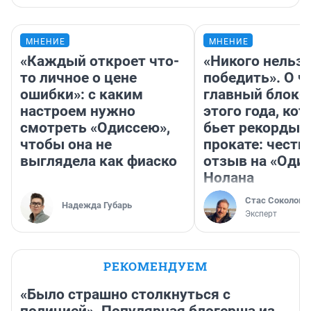
МНЕНИЕ
МНЕНИЕ
«Каждый откроет что-
«Никого нельз
то личное о цене
победить». О ч
ошибки»: с каким
главный блокб
настроем нужно
этого года, ко
смотреть «Одиссею»,
бьет рекорды 
чтобы она не
прокате: честн
выглядела как фиаско
отзыв на «Оди
Нолана
Стас Соколов
Надежда Губарь
Эксперт
РЕКОМЕНДУЕМ
«Было страшно столкнуться с