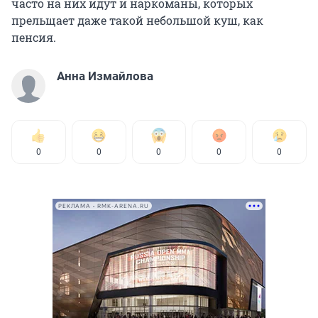
часто на них идут и наркоманы, которых
прельщает даже такой небольшой куш, как
пенсия.
Анна Измайлова
0
0
0
0
0
РЕКЛАМА • RMK-ARENA.RU