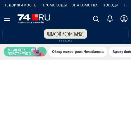
НЕДВИЖИМОСТЬ
ПРОМОКОДЫ
ЗНАКОМСТВА
ПОГОДА
ТЕ
Обзор новостроек Челябинска
Вдову бойц