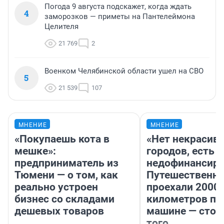
Погода 9 августа подскажет, когда ждать
4
заморозков — приметы на Пантелеймона
Целителя
21 769
2
Военком Челябинской области ушел на СВО
5
21 539
107
МНЕНИЕ
МНЕНИЕ
«Покупаешь кота в
«Нет некрасив
мешке»:
городов, есть
предприниматель из
недофинансиро
Тюмени — о том, как
Путешественн
реально устроен
проехали 2000
бизнес со складами
километров по 
дешевых товаров
машине — стои
того