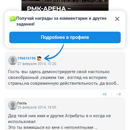
Получай награды за комментарии и другие 
задания!
Подробнее в профиле
КОММЕНТАРИИ
851
196616196
27 февраля 2014, 10:20
Гость -вы здесь демонстрируете свой настолько 
своеобразный ,скажем так , взгляд на историю 
страны,на современную действительность ,да вообще 
-чего б не коснулось...т.е я хочу сказать -вам 
+0
–0
реальную жизнь обсуждать не стоит ..а для людей 
именно ОНА -реальность имеет значение,именно та 
Гость
реальность .в которой они живут .за экраном 
26 февраля 2014, 18:00
монитора..Вы этого видимо не в состоянии 
Дед твой ник имя и другие Атрибуты я н когда не 
осознать,почему -не знаю,собственно -кто вы мне 
использовал

,чтоб озадачиваться..
Это ты вяжешься ко мне с непонятными 