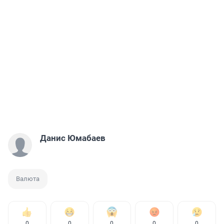
Данис Юмабаев
Валюта
0
0
0
0
0