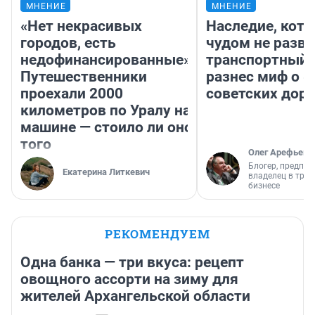
МНЕНИЕ
МНЕНИЕ
«Нет некрасивых
Наследие, кото
городов, есть
чудом не разва
недофинансированные».
транспортный 
Путешественники
разнес миф о 
проехали 2000
советских доро
километров по Уралу на
машине — стоило ли оно
того
Олег Арефьев
Блогер, предпри
Екатерина Литкевич
владелец в тра
бизнесе
РЕКОМЕНДУЕМ
Одна банка — три вкуса: рецепт
овощного ассорти на зиму для
жителей Архангельской области