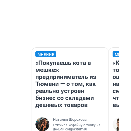
МНЕНИЕ
МНЕНИ
«Покупаешь кота в
«Кажд
мешке»:
то лич
предприниматель из
ошибк
Тюмени — о том, как
настр
реально устроен
смотр
бизнес со складами
чтобы
дешевых товаров
выгля
Наталья Шорохова
Открыла кофейную точку на
деньги соцразвития