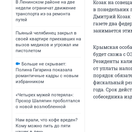
Козак на совещ
В Ленинском районе на две
недели ограничат движение
в понедельник 
транспорта из-за ремонта
Дмитрий Козак 
путей
газете два фед
занимается эти
Пьяный челябинец закрыл в
своей квартире приехавших на
вызов медиков и угрожал им
Крымская особа
пистолетом
будет схожа с О
Резиденты кали
Больше не скрывает:
от уплаты нало
Полина Гагарина показала
порядок обязат
романтичные кадры с новым
избранником
фискальный реж
года. Срок дейс
«Четырех мужей потеряла»:
собеседника изд
Прохор Шаляпин проболтался
о новой возлюбленной
Нам врали, что кофе вреден?
Кому можно пить до пяти
чашек в день