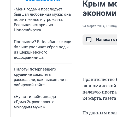
Крым мо
«Меня годами преследует
экономи
бывшая любовница мужа: она
портит жилье и угрожает».
Реальная история из
24 марта 2014, 15:38
Новосибирска
Написать
Поплывем? В Челябинске еще
больше увеличат сброс воды
из Шершневского
водохранилища
Пилоты потерпевшего
крушение самолета
Правительство 
рассказали, как выживали в
сибирской тайге
экономической 
целевую програ
«Ну вот и всё»: звезда
24 марта, газета
«Дома-2» развелась с
молодым мужем
По данным изда