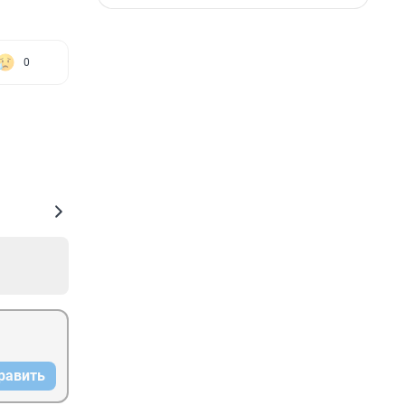
0
равить