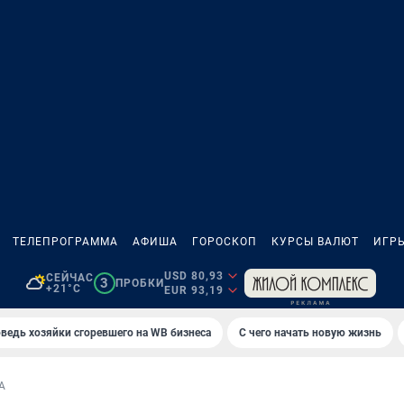
ТЕЛЕПРОГРАММА
АФИША
ГОРОСКОП
КУРСЫ ВАЛЮТ
ИГР
USD 80,93
СЕЙЧАС
3
ПРОБКИ
+21°C
EUR 93,19
ведь хозяйки сгоревшего на WB бизнеса
С чего начать новую жизнь
А