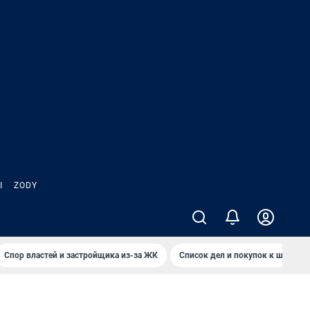
Ы
ZODY
Спор властей и застройщика из-за ЖК
Список дел и покупок к школе