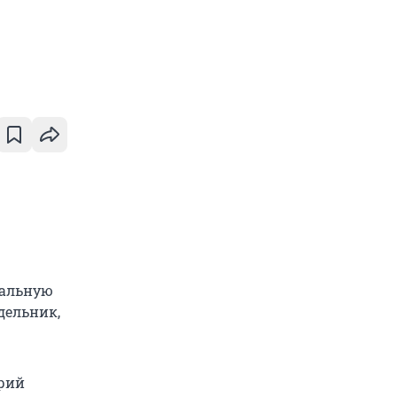
ральную
дельник,
рий