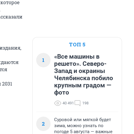
 которое
.
ассказали
ТОП 5
издания,
«Все машины в
1
ждаются
решето». Северо-
тся
Запад и окраины
Челябинска побило
 2031
крупным градом —
фото
40 491
198
Суровой или мягкой будет
2
зима, можно узнать по
погоде 5 августа — важные