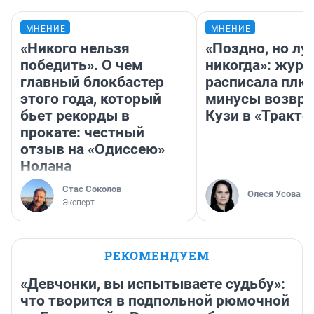
МНЕНИЕ
МНЕНИЕ
«Никого нельзя
«Поздно, но лу
победить». О чем
никогда»: журн
главный блокбастер
расписала плю
этого года, который
минусы возвр
бьет рекорды в
Кузи в «Тракто
прокате: честный
отзыв на «Одиссею»
Нолана
Стас Соколов
Олеся Усова
Эксперт
РЕКОМЕНДУЕМ
«Девчонки, вы испытываете судьбу»:
что творится в подпольной рюмочной