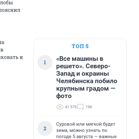
алобы
 пояснил
на
ТОП 5
ов
иковать и
«Все машины в
1
решето». Северо-
Запад и окраины
Челябинска побило
крупным градом —
фото
41 579
198
Суровой или мягкой будет
2
зима, можно узнать по
погоде 5 августа — важные