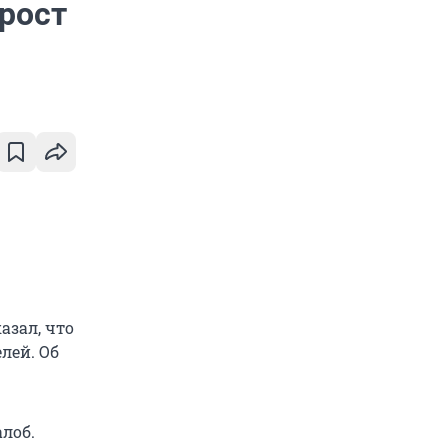
 рост
зал, что
лей. Об
лоб.