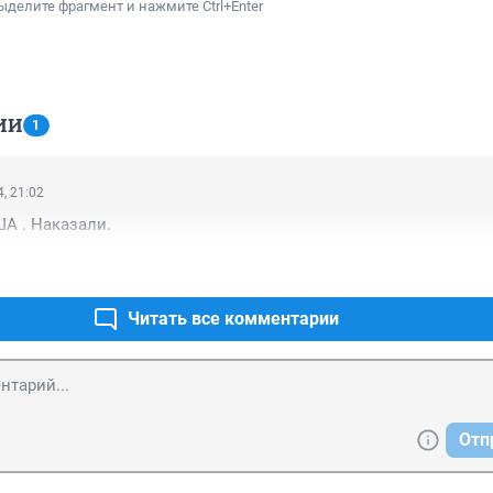
ыделите фрагмент и нажмите Ctrl+Enter
ИИ
1
, 21:02
ША . Наказали.
Читать все комментарии
Отп