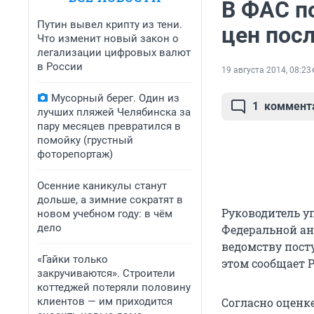
В ФАС п
Путин вывел крипту из тени.
цен пос
Что изменит новый закон о
легализации цифровых валют
в России
19 августа 2014, 08:23
Мусорный берег. Один из
1
коммент
лучших пляжей Челябинска за
пару месяцев превратился в
помойку (грустный
фоторепортаж)
Осенние каникулы станут
дольше, а зимние сократят в
Руководитель у
новом учебном году: в чём
дело
Федеральной ан
ведомству пост
«Гайки только
этом сообщает Р
закручиваются». Строители
коттеджей потеряли половину
клиентов — им приходится
Согласно оценке