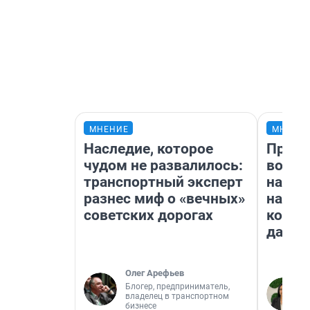
МНЕНИЕ
МНЕНИ
Наследие, которое
Прода
чудом не развалилось:
возьм
транспортный эксперт
нам г
разнес миф о «вечных»
налог
советских дорогах
косне
даже 
Олег Арефьев
Блогер, предприниматель,
владелец в транспортном
бизнесе