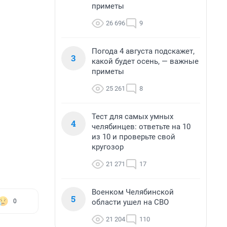
приметы
26 696
9
Погода 4 августа подскажет,
3
какой будет осень, — важные
приметы
25 261
8
Тест для самых умных
4
челябинцев: ответьте на 10
из 10 и проверьте свой
кругозор
21 271
17
Военком Челябинской
5
области ушел на СВО
0
21 204
110