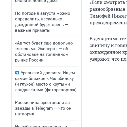
сносить новые дома
«Если смотреть
разнообразные 
По погоде 8 августа можно
Тимофей Нижего
определить, насколько
преждевременн
дождливой будет осень —
важные приметы
В департаменте 
«Август будет еще довольно
свинину и говя
тяжелым». Эксперты — об
охлажденной кр
обстановке на топливном
уверяют, что п
рынке России
Уральский даосизм. Ищем
самое близкое к Челябинску
(и глухое) место с крутыми
ландшафтами (фоторепортаж)
Россиянина арестовали за
звезды в Telegram — что он
натворил
Не работают аэропорты и