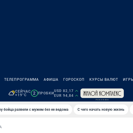
ТЕЛЕПРОГРАММА
АФИША
ГОРОСКОП
КУРСЫ ВАЛЮТ
ИГР
USD 82,17
СЕЙЧАС
2
ПРОБКИ
+19°C
EUR 94,84
у бойца развели с мужем без ее ведома
С чего начать новую жизнь
А