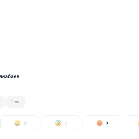
Юмабаев
т
Цена
0
0
0