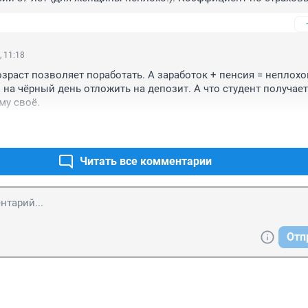
рассчитали только 1.2. В результате пенсия даже сейчас ниже 
 надейтесь только на себя.
, 11:18
озраст позволяет поработать. А заработок + пенсия = неплохой
на чёрный день отложить на депозит. А что студент получает,
му своё.
Читать все комментарии
Отп