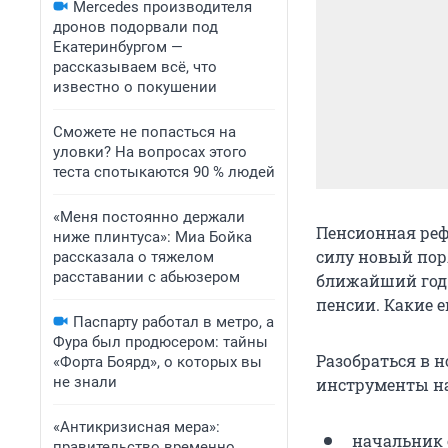
Mercedes производителя
дронов подорвали под
Екатеринбургом —
рассказываем всё, что
известно о покушении
Сможете не попасться на
уловки? На вопросах этого
теста спотыкаются 90 % людей
«Меня постоянно держали
Пенсионная реф
ниже плинтуса»: Миа Бойка
силу новый пор
рассказала о тяжелом
расставании с абьюзером
ближайший год 
пенсии. Какие 
Паспарту работал в метро, а
Фура был продюсером: тайны
Разобраться в 
«Форта Боярд», о которых вы
не знали
инструменты на
«Антикризисная мера»:
начальник 
правительство временно