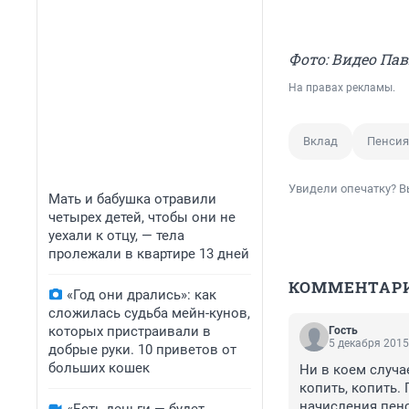
Фото: Видео П
На правах рекламы.
Вклад
Пенсия
Увидели опечатку? В
Мать и бабушка отравили
четырех детей, чтобы они не
уехали к отцу, — тела
пролежали в квартире 13 дней
КОММЕНТАР
«Год они дрались»: как
сложилась судьба мейн-кунов,
которых пристраивали в
Гость
5 декабря 2015
добрые руки. 10 приветов от
больших кошек
Ни в коем случае
копить, копить.
начисления пенс