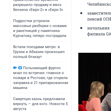
Челябинско
разрешило продажу и ввоз
бензина «Евро-2» и «Евро-3»
заместител
пенсий ОПФ
Подростки устроили
массовые разборки с ножами
начальник 
и ракетницей у памятника
филиала ОА
Курчатову, пятеро пострадали
Встали поездами метро: в
Грузии и Абхазии произошел
полный блэкаут
Полыхающий фургон
мчал по встречке: главное о
пожаре в Ростове, где сгорели
заправка и 21 припаркованная
машина
Смертную казнь предложили
вернуть — для кого. Новости 5
августа