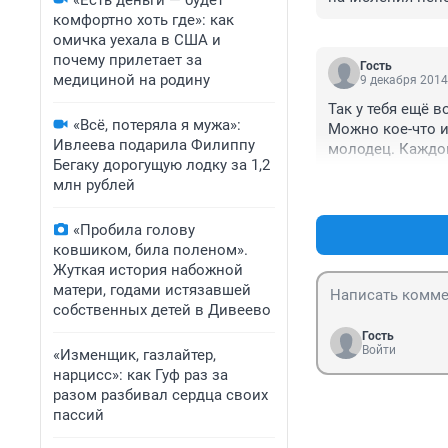
«Есть деньги — будет
вхносам 4.6. Но 
комфортно хоть где»: как
- 11800. Так что
омичка уехала в США и
почему прилетает за
Гость
медициной на родину
9 декабря 2014
Так у тебя ещё в
«Всё, потеряла я мужа»:
Можно кое-что и 
Ивлеева подарила Филиппу
молодец. Каждо
Бегаку дорогущую лодку за 1,2
млн рублей
«Пробила голову
ковшиком, била поленом».
Жуткая история набожной
матери, годами истязавшей
собственных детей в Дивеево
Гость
Войти
«Изменщик, газлайтер,
нарцисс»: как Гуф раз за
разом разбивал сердца своих
пассий