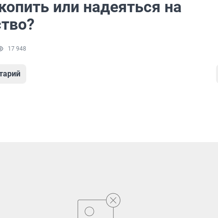
копить или надеяться на
ство?
17 948
тарий