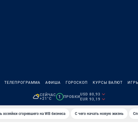
ТЕЛЕПРОГРАММА
АФИША
ГОРОСКОП
КУРСЫ ВАЛЮТ
ИГР
USD 80,93
СЕЙЧАС
1
ПРОБКИ
+21°C
EUR 93,19
ь хозяйки сгоревшего на WB бизнеса
С чего начать новую жизнь
Сп