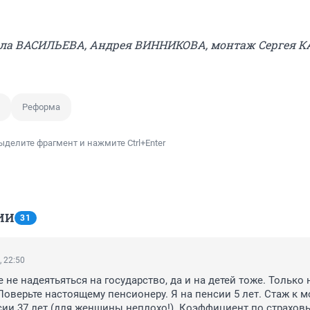
авла ВАСИЛЬЕВА, Андрея ВИННИКОВА, монтаж Сергея 
Реформа
ыделите фрагмент и нажмите Ctrl+Enter
ИИ
31
, 22:50
 не надеятьяться на государство, да и на детей тоже. Только н
 Поверьте настоящему пенсионеру. Я на пенсии 5 лет. Стаж к м
ии 37 лет (для женщины неплохо!). Коэффициент по страхов