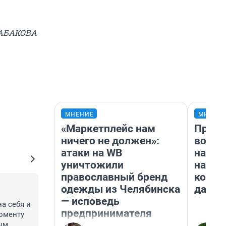
КАБАКОВА
МНЕНИЕ
МНЕНИ
«Маркетплейс нам
Прода
ничего не должен»:
возьм
атаки на WB
нам г
уничтожили
налог
православный бренд
косне
одежды из Челябинска
даже 
— исповедь
а себя и 
предпринимателя
оменту 
ым 