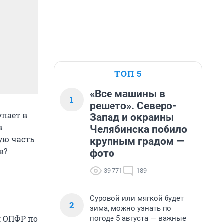
ТОП 5
«Все машины в
1
решето». Северо-
упает в
Запад и окраины
в
Челябинска побило
ую часть
крупным градом —
в?
фото
39 771
189
Суровой или мягкой будет
2
зима, можно узнать по
я ОПФР по
погоде 5 августа — важные