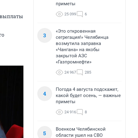
приметы
25 099
6
 выплаты
«Это откровенная
го
3
сегрегация!» Челябинца
возмутила заправка
«Чангана» на якобы
закрытой АЗС
«Газпромнефти»
24 967
285
Погода 4 августа подскажет,
4
какой будет осень, — важные
приметы
24 916
8
Военком Челябинской
5
области ушел на СВО