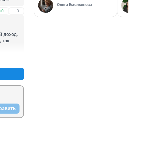
Ольга Емельянова
среднего 
+0
–0
 доход. 
 так 
+0
–0
равить