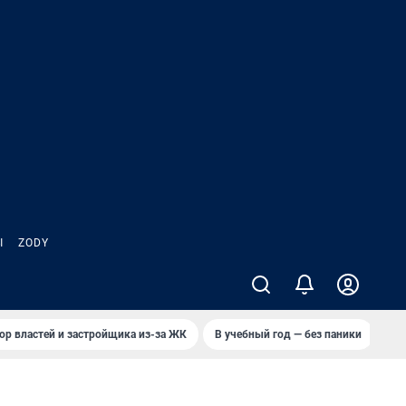
Ы
ZODY
ор властей и застройщика из-за ЖК
В учебный год — без паники
Кто