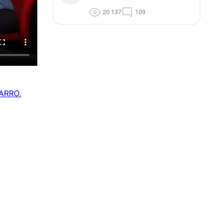
20 137
109
ZARRO
,