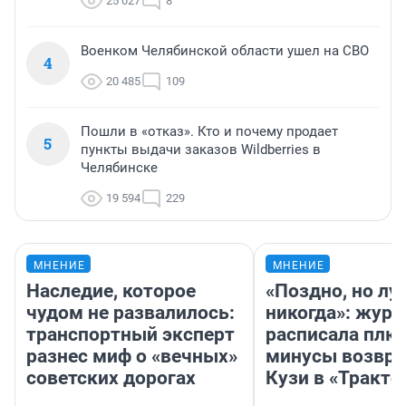
25 027
8
Военком Челябинской области ушел на СВО
4
20 485
109
Пошли в «отказ». Кто и почему продает
5
пункты выдачи заказов Wildberries в
Челябинске
19 594
229
МНЕНИЕ
МНЕНИЕ
Наследие, которое
«Поздно, но лу
чудом не развалилось:
никогда»: журн
транспортный эксперт
расписала плю
разнес миф о «вечных»
минусы возвр
советских дорогах
Кузи в «Тракто