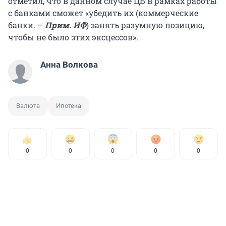
отметил, что в данном случае ЦБ в рамках работы
с банками сможет «убедить их (коммерческие
банки. –
Прим. ИФ
) занять разумную позицию,
чтобы не было этих эксцессов».
Анна Волкова
Валюта
Ипотека
0
0
0
0
0