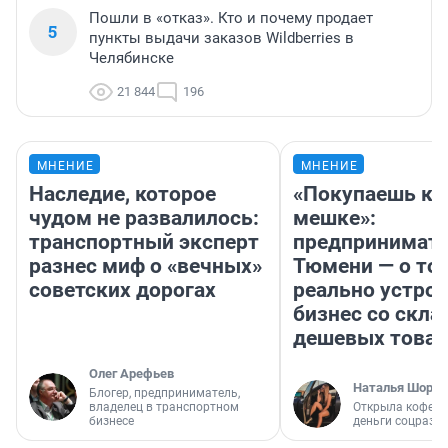
Пошли в «отказ». Кто и почему продает
5
пункты выдачи заказов Wildberries в
Челябинске
21 844
196
МНЕНИЕ
МНЕНИЕ
Наследие, которое
«Покупаешь ко
чудом не развалилось:
мешке»:
транспортный эксперт
предпринимате
разнес миф о «вечных»
Тюмени — о том
советских дорогах
реально устро
бизнес со скл
дешевых това
Олег Арефьев
Наталья Шорох
Блогер, предприниматель,
владелец в транспортном
Открыла кофейн
бизнесе
деньги соцразв