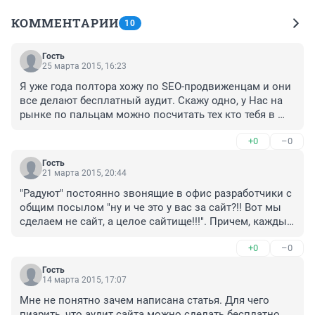
КОММЕНТАРИИ
10
Гость
25 марта 2015, 16:23
Я уже года полтора хожу по SEO-продвиженцам и они 
все делают бесплатный аудит. Скажу одно, у Нас на 
рынке по пальцам можно посчитать тех кто тебя в 
топы выведет. Все остальные просто красиво 
+0
–0
говорят. Научен горьким опытом. Так что лучше 100 
раз всех проверте.
Гость
21 марта 2015, 20:44
"Радуют" постоянно звонящие в офис разработчики с 
общим посылом "ну и че это у вас за сайт?!! Вот мы 
сделаем не сайт, а целое сайтище!!!". Причем, каждый 
следующий критикует предыдущего. Ни у кого нет 
+0
–0
сакрального знания каким должен быть сайт, не 
забывайтесь.
Гость
14 марта 2015, 17:07
Мне не понятно зачем написана статья. Для чего 
пиарить, что аудит сайта можно сделать бесплатно. 