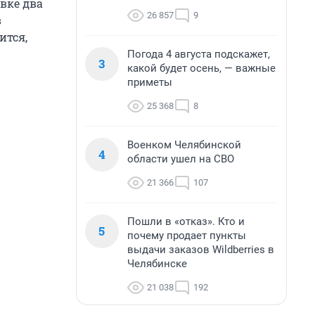
вке два
26 857
9
в
ится,
Погода 4 августа подскажет,
3
какой будет осень, — важные
приметы
25 368
8
Военком Челябинской
4
области ушел на СВО
21 366
107
Пошли в «отказ». Кто и
5
почему продает пункты
выдачи заказов Wildberries в
Челябинске
21 038
192