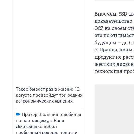
Впрочем, SSD-д
доказательство
OCZ на своем ст
это не отнимает
будущем – до 6,4
с. Правда, цен
продукт не рас
жестких дисков
технология про
Такое бывает раз в жизни: 12
августа произойдут три редких
астрономических явления
Прохор Шаляпин влюбился
по-настоящему, а Ваня
Дмитриенко побил
необычный рекорд: новости