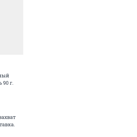
нный
 90 г.
захват
тавка.