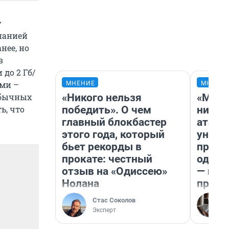
у
мпанией
нее, но
в
 до 2 Гб/
ыми –
МНЕНИЕ
МНЕНИ
«Никого нельзя
«Марк
обычных
победить». О чем
ничег
ь, что
главный блокбастер
атаки
этого года, который
уничт
бьет рекорды в
право
прокате: честный
одежд
отзыв на «Одиссею»
— исп
Нолана
предп
Стас Соколов
Эксперт