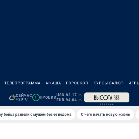
ТЕЛЕПРОГРАММА
АФИША
ГОРОСКОП
КУРСЫ ВАЛЮТ
ИГР
USD 82,17
СЕЙЧАС
1
ПРОБКИ
+20°C
EUR 94,84
у бойца развели с мужем без ее ведома
С чего начать новую жизнь