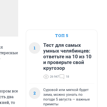
ТОП 5
Тест для самых
ых
1
умных челябинцев:
нтересные
ответьте на 10 из 10
е
и проверьте свой
кругозор
26 947
18
Суровой или мягкой будет
пором все
2
зима, можно узнать по
сть два
погоде 5 августа — важные
жней, то
приметы