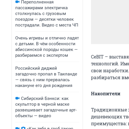
Переполненная
пассажирами электричка
столкнулась с грузовым
поездом — десятки человек
пострадали. Видео с места ЧП
Очень игривы и отлично ладят
с детьми. В чём особенности
абиссинской породы кошек —
разбираемся с экспертом
CeBIT – выстав
технологий. Им
Российский диджей
свои наработки
загадочно пропал в Таиланде
разбираться вме
— связь с ним прервалась
накануне его дня рождения
Накопители
Сибирский Бэнкси: как
скульптор в черной маске
Традиционные ж
развешивает загадочные арт-
объекты — видео
дешевеющих твер
преимущества: ц
«Как тебя в гроб такую