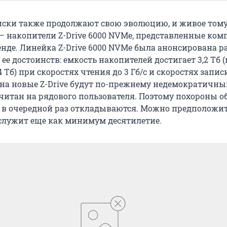
иски также продолжают свою эволюцию, и живое том
 – накопители Z-Drive 6000 NVMe, представленные ко
енде. Линейка Z-Drive 6000 NVMe была анонсирована ра
 ее достоинств: емкость накопителей достигает 3,2 Тб (
 Тб) при скоростях чтения до 3 Гб/с и скоростях записи
ы на новые Z-Drive будут по-прежнему недемократичн
считан на рядового пользователя. Поэтому похороны 
 в очередной раз откладываются. Можно предположит
служит еще как минимум десятилетие.