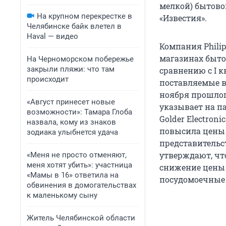
мелкой) бытово
На крупном перекрестке в
«Известия».
Челябинске байк влетел в
Haval — видео
Компания Phili
магазинах быто
На Черноморском побережье
закрыли пляжи: что там
сравнению с I к
происходит
поставляемые в
ноября прошлого
«Август принесет новые
указывает на п
возможности»: Тамара Глоба
Golder Electron
назвала, кому из знаков
повысила цены 
зодиака улыбнется удача
представительст
утверждают, чт
«Меня не просто отменяют,
меня хотят убить»: участница
снижение цены 
«Мамы в 16» ответила на
посудомоечные
обвинения в домогательствах
к маленькому сыну
Житель Челябинской области