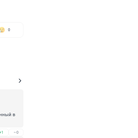
0
нный в 
+1
–0