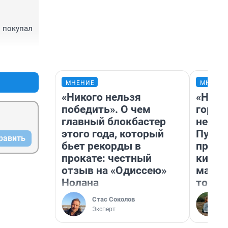
 покупал 
+0
–0
МНЕНИЕ
МНЕНИ
«Никого нельзя
«Нет 
победить». О чем
городо
главный блокбастер
недоф
этого года, который
Путеш
равить
бьет рекорды в
проех
прокате: честный
килом
отзыв на «Одиссею»
машин
Нолана
того
Стас Соколов
Эксперт