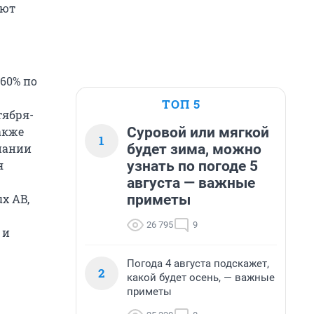
яют
60% по
ТОП 5
тября-
Суровой или мягкой
акже
1
будет зима, можно
мпании
узнать по погоде 5
я
августа — важные
приметы
x AB,
26 795
9
 и
Погода 4 августа подскажет,
2
какой будет осень, — важные
приметы