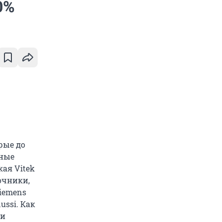
0%
рые до
нные
кая Vitek
очники,
Siemens
ussi. Как
 и