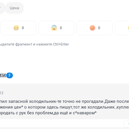
т
Цена
0
0
0
ыделите фрагмент и нажмите Ctrl+Enter
ИИ
7
:12
упил запасной холодильник-те точно не прогадали.Даже после 
жения цен* о котором здесь пишут,тот же холодильник ,купле
родать с рук без проблем,да ещё и с*наваром*