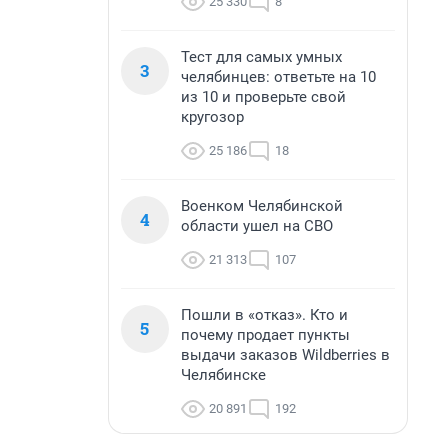
25 330
8
Тест для самых умных
3
челябинцев: ответьте на 10
из 10 и проверьте свой
кругозор
25 186
18
Военком Челябинской
4
области ушел на СВО
21 313
107
Пошли в «отказ». Кто и
5
почему продает пункты
выдачи заказов Wildberries в
Челябинске
20 891
192