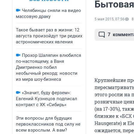
Бытовая
Челябинцы сняли на видео
массовую драку
5 мая 2015, 07:56
8
Такое бывает раз в жизни: 12
7
коммент
августа произойдут три редких
астрономических явления
Прохор Шаляпин влюбился
по-настоящему, а Ваня
Дмитриенко побил
необычный рекорд: новости
из мира шоу-бизнеса
Крупнейшие про
пересматривать
«Значит, буду ферзем»:
этого росли на 
Евгений Кузнецов подписал
розничные цены 
контракт с ХК «Сибирь»
(на 17-30%), та
близкие к «БСХ 
Эти вопросы для будущих
Hausgerate) и E
первоклассников под силу не
ожидается, пере
всем взрослым. А вам?