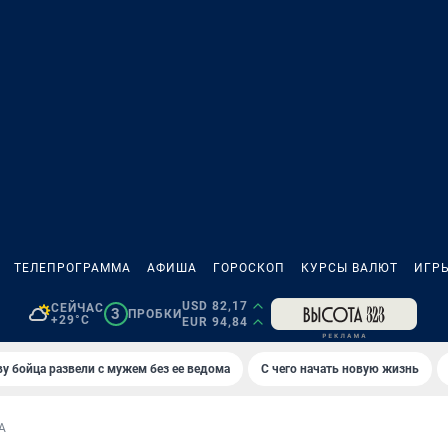
ТЕЛЕПРОГРАММА
АФИША
ГОРОСКОП
КУРСЫ ВАЛЮТ
ИГР
USD 82,17
СЕЙЧАС
3
ПРОБКИ
+29°C
EUR 94,84
у бойца развели с мужем без ее ведома
С чего начать новую жизнь
А