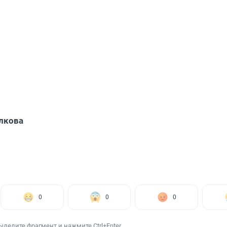
лкова
0
0
0
ыделите фрагмент и нажмите Ctrl+Enter