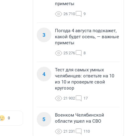
приметы
26 710
9
Погода 4 августа подскажет,
3
какой будет осень, — важные
приметы
25 276
8
Тест для самых умных
4
челябинцев: ответьте на 10
из 10 и проверьте свой
кругозор
21 902
17
Военком Челябинской
5
0
области ушел на СВО
21 231
110