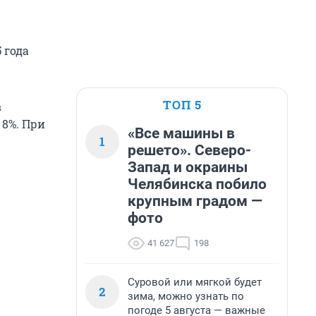
 года
ТОП 5
в
 8%. При
«Все машины в
1
решето». Северо-
Запад и окраины
Челябинска побило
крупным градом —
фото
41 627
198
Суровой или мягкой будет
2
зима, можно узнать по
погоде 5 августа — важные