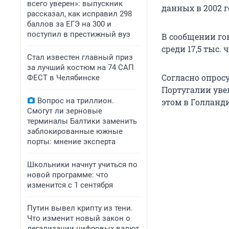
всего уверен»: выпускник
данных в 2002 г
рассказал, как исправил 298
баллов за ЕГЭ на 300 и
поступил в престижный вуз
В сообщении гов
среди 17,5 тыс.
Стал известен главный приз
за лучший костюм на 74 САП
Согласно опрос
ФЕСТ в Челябинске
Португалии увел
Вопрос на триллион.
этом в Голланд
Смогут ли зерновые
терминалы Балтики заменить
заблокированные южные
порты: мнение эксперта
Школьники начнут учиться по
новой программе: что
изменится с 1 сентября
Путин вывел крипту из тени.
Что изменит новый закон о
легализации цифровых валют