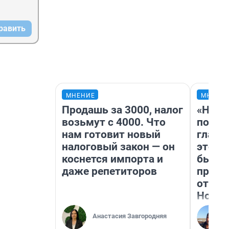
равить
МНЕНИЕ
МНЕНИ
Продашь за 3000, налог
«Нико
возьмут с 4000. Что
побед
нам готовит новый
главн
налоговый закон — он
этого
коснется импорта и
бьет 
даже репетиторов
прока
отзыв
Нолан
Анастасия Завгородняя