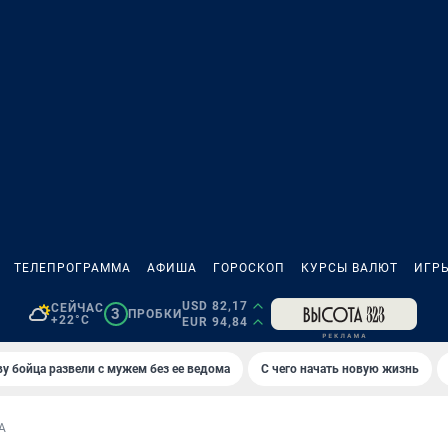
ТЕЛЕПРОГРАММА
АФИША
ГОРОСКОП
КУРСЫ ВАЛЮТ
ИГР
USD 82,17
СЕЙЧАС
3
ПРОБКИ
+22°C
EUR 94,84
у бойца развели с мужем без ее ведома
С чего начать новую жизнь
А