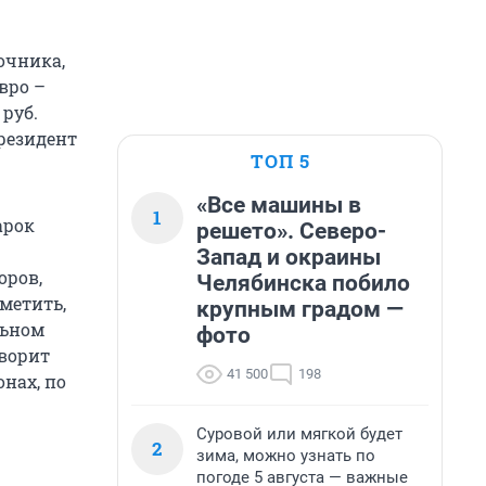
очника,
вро –
 руб.
президент
ТОП 5
«Все машины в
1
арок
решето». Северо-
Запад и окраины
оров,
Челябинска побило
метить,
крупным градом —
льном
фото
оворит
41 500
198
нах, по
Суровой или мягкой будет
2
зима, можно узнать по
погоде 5 августа — важные