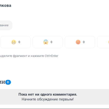
лкова
вание
0
0
0
ыделите фрагмент и нажмите Ctrl+Enter
ИИ
0
Пока нет ни одного комментария.
Начните обсуждение первым!