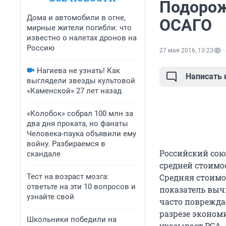
Подорож
Дома и автомобили в огне,
ОСАГО
мирные жители погибли: что
известно о налетах дронов на
Россию
27 мая 2016, 13:23
Нагиева не узнать! Как
Написать
выглядели звезды культовой
«Каменской» 27 лет назад
«Колобок» собрал 100 млн за
два дня проката, но фанаты
Человека-паука объявили ему
войну. Разбираемся в
Российский сою
скандале
средней стоимос
Тест на возраст мозга:
Средняя стоимос
ответьте на эти 10 вопросов и
показатель выч
узнайте свой
часто поврежда
разрезе эконом
Школьники победили на
указывает РСА.