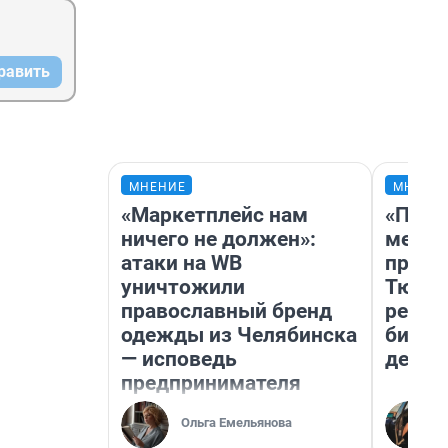
равить
МНЕНИЕ
МНЕНИ
«Маркетплейс нам
«Поку
ничего не должен»:
мешке
атаки на WB
предп
уничтожили
Тюмен
православный бренд
реаль
одежды из Челябинска
бизне
— исповедь
дешев
предпринимателя
Ольга Емельянова