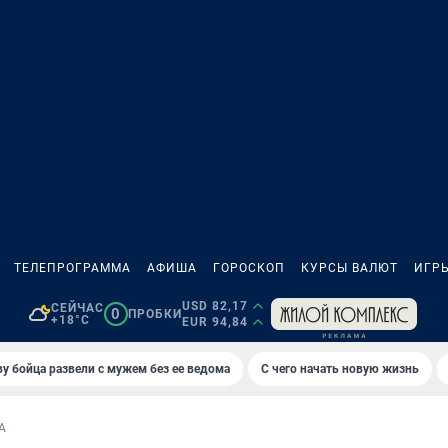
ТЕЛЕПРОГРАММА
АФИША
ГОРОСКОП
КУРСЫ ВАЛЮТ
ИГР
USD 82,17
СЕЙЧАС
0
ПРОБКИ
+18°C
EUR 94,84
у бойца развели с мужем без ее ведома
С чего начать новую жизнь
А