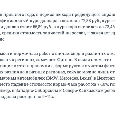
ря прошлого года, в период выхода предыдущего справ
фициальный курс доллара составлял 72,88 руб., курс е
ня доллар стоит 65,89 руб., а курс евро снизился до 73,46
, средняя стоимость запчастей выросла», – замечает 
нс.
мости нормо-часа работ отличается для различных м
азных регионах, замечает Юргенс. В связи с тем, что
одящие в этот справочник, формируются с учетом факт
х различно в разных регионах, сейчас можно лишь от
 маркам автомобилей (BMW, Mercedes, Lexus) в Центра
есто падение стоимости нормо-часа работ на 7-10%, г
имер, в Западно-Сибирском и Северо-Кавказском регио
людался рост цен на 5–11%.