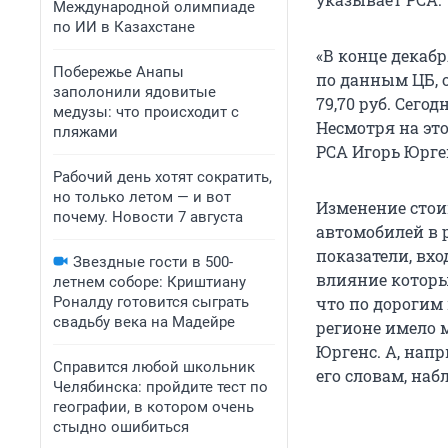
Международной олимпиаде
по ИИ в Казахстане
«В конце декаб
Побережье Анапы
по данным ЦБ, о
заполонили ядовитые
79,70 руб. Сегод
медузы: что происходит с
Несмотря на это
пляжами
РСА Игорь Юрге
Рабочий день хотят сократить,
но только летом — и вот
Изменение стои
почему. Новости 7 августа
автомобилей в р
показатели, вх
Звездные гости в 500-
влияние которы
летнем соборе: Криштиану
Роналду готовится сыграть
что по дорогим
свадьбу века на Мадейре
регионе имело м
Юргенс. А, напр
Справится любой школьник
его словам, наб
Челябинска: пройдите тест по
географии, в котором очень
стыдно ошибиться