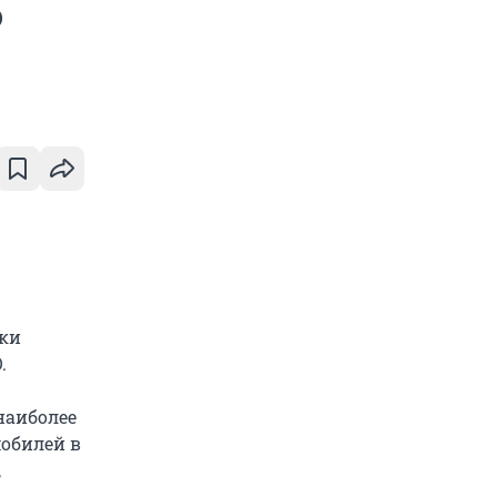
о
ики
.
наиболее
обилей в
,