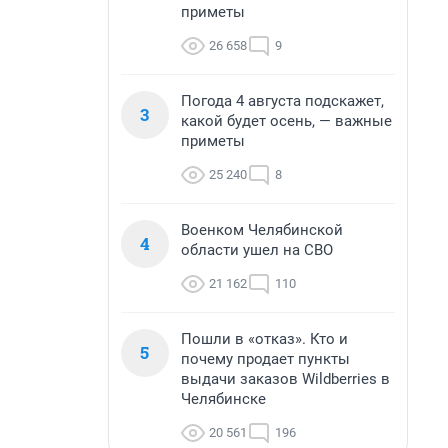
приметы
26 658
9
Погода 4 августа подскажет,
3
какой будет осень, — важные
приметы
25 240
8
Военком Челябинской
4
области ушел на СВО
21 162
110
Пошли в «отказ». Кто и
5
почему продает пункты
выдачи заказов Wildberries в
Челябинске
20 561
196