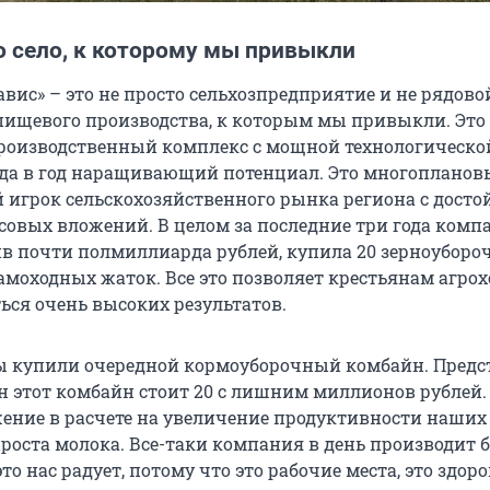
о село, к которому мы привыкли
вис» – это не просто сельхозпредприятие и не рядово
пищевого производства, к которым мы привыкли. Это
роизводственный комплекс с мощной технологическо
года в год наращивающий потенциал. Это многопланов
 игрок сельскохозяйственного рынка региона с дост
овых вложений. В целом за последние три года комп
тив почти полмиллиарда рублей, купила 20 зерноубор
самоходных жаток. Все это позволяет крестьянам агро
ься очень высоких результатов.
мы купили очередной кормоуборочный комбайн. Предс
дин этот комбайн стоит 20 с лишним миллионов рублей
жение в расчете на увеличение продуктивности наших 
роста молока. Все-таки компания в день производит б
это нас радует, потому что это рабочие места, это здор