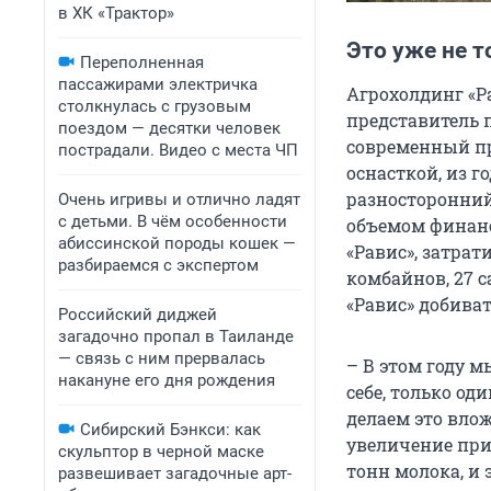
в ХК «Трактор»
Это уже не т
Переполненная
пассажирами электричка
Агрохолдинг «Ра
столкнулась с грузовым
представитель 
поездом — десятки человек
современный п
пострадали. Видео с места ЧП
оснасткой, из 
разносторонний
Очень игривы и отлично ладят
с детьми. В чём особенности
объемом финанс
абиссинской породы кошек —
«Равис», затра
разбираемся с экспертом
комбайнов, 27 
«Равис» добиват
Российский диджей
загадочно пропал в Таиланде
— связь с ним прервалась
– В этом году 
накануне его дня рождения
себе, только о
делаем это вло
Сибирский Бэнкси: как
увеличение при
скульптор в черной маске
тонн молока, и 
развешивает загадочные арт-