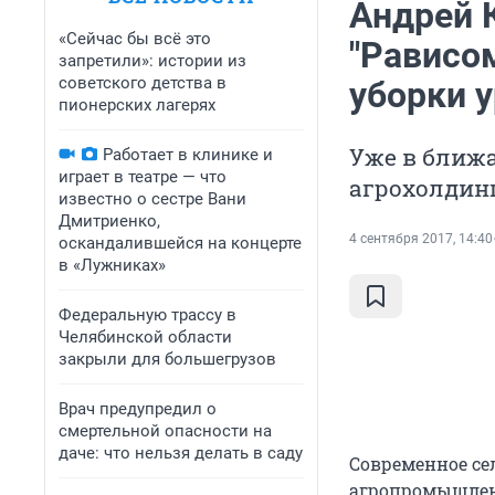
Андрей 
«Сейчас бы всё это
"Рависо
запретили»: истории из
советского детства в
уборки 
пионерских лагерях
Уже в ближ
Работает в клинике и
играет в театре — что
агрохолдинг
известно о сестре Вани
Дмитриенко,
4 сентября 2017, 14:40
оскандалившейся на концерте
в «Лужниках»
Федеральную трассу в
Челябинской области
закрыли для большегрузов
Врач предупредил о
смертельной опасности на
даче: что нельзя делать в саду
Современное се
агропромышлен