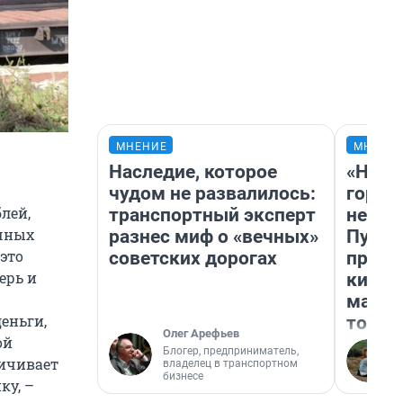
МНЕНИЕ
МНЕНИ
Наследие, которое
«Нет 
чудом не развалилось:
городо
лей,
транспортный эксперт
недоф
очных
разнес миф о «вечных»
Путеш
это
советских дорогах
проех
ерь и
килом
машин
деньги,
того
Олег Арефьев
ой
Блогер, предприниматель,
личивает
владелец в транспортном
бизнесе
ку, –