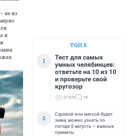
– не из
омерно
ион
ы и
ти
ТОП 5
армия
Тест для самых
ожая.
1
умных челябинцев:
ответьте на 10 из 10
и проверьте свой
кругозор
27 570
19
Суровой или мягкой будет
2
зима, можно узнать по
погоде 5 августа — важные
приметы