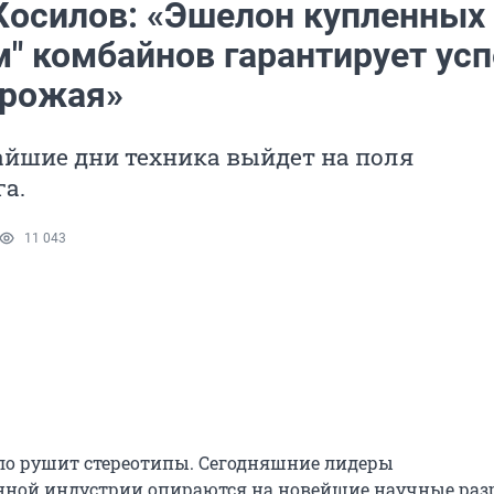
Косилов: «Эшелон купленных
м" комбайнов гарантирует усп
урожая»
айшие дни техника выйдет на поля
а.
11 043
ло рушит стереотипы. Сегодняшние лидеры
ной индустрии опираются на новейшие научные раз