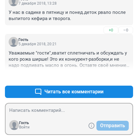
7 декабря 2018, 13:28
У нас в садике в пятницу и понед.деток рвало после 
выпитого кефира и творога.
+0
–0
Гость
5 декабря 2018, 20:21
Уважаемые "гости",хватит сплетничать и обсуждать у 
кого рожа ширше! Это их конкурент-разборки,и не 
надо подливать масло в огонь. Оставте своё мнение 
при себе,и думайте луше о своих делах,а не о чужих. А 
+0
–1
по поводу вкусно-не вкусно для всех мил не будешь. 
Не нравится,не пей. Мы не сделали ни чего для 
того,что б были хозяйства,коровники,свинарники. Так 
Читать все комментарии
давайте все дружно перестанем поливать грязью этих 
или тех. Всем здоровья.
Гость
Отправить
Войти