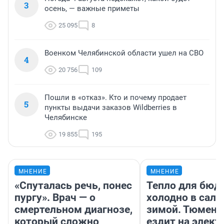
3
осень, — важные приметы
25 095
8
Военком Челябинской области ушел на СВО
4
20 756
109
Пошли в «отказ». Кто и почему продает
5
пункты выдачи заказов Wildberries в
Челябинске
19 855
195
МНЕНИЕ
МНЕНИЕ
«Спуталась речь, понес
Тепло для бюд
пургу». Врач — о
холодно в сало
смертельном диагнозе,
зимой. Тюмене
который сложно
ездит на элект