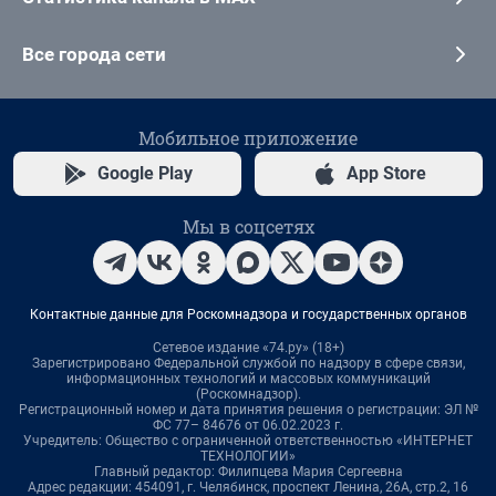
Все города сети
Мобильное приложение
Google Play
App Store
Мы в соцсетях
Контактные данные для Роскомнадзора и государственных органов
Сетевое издание «74.ру» (18+)
Зарегистрировано Федеральной службой по надзору в сфере связи,
информационных технологий и массовых коммуникаций
(Роскомнадзор).
Регистрационный номер и дата принятия решения о регистрации: ЭЛ №
ФС 77– 84676 от 06.02.2023 г.
Учредитель: Общество с ограниченной ответственностью «ИНТЕРНЕТ
ТЕХНОЛОГИИ»
Главный редактор: Филипцева Мария Сергеевна
Адрес редакции: 454091, г. Челябинск, проспект Ленина, 26А, стр.2, 16