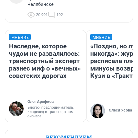
Челябинске
20 991
192
МНЕНИЕ
МНЕНИЕ
Наследие, которое
«Поздно, но лу
чудом не развалилось:
никогда»: журн
транспортный эксперт
расписала плю
разнес миф о «вечных»
минусы возвр
советских дорогах
Кузи в «Тракто
Олег Арефьев
Блогер, предприниматель,
Олеся Усова
владелец в транспортном
бизнесе
РЕКОМЕНДУЕМ