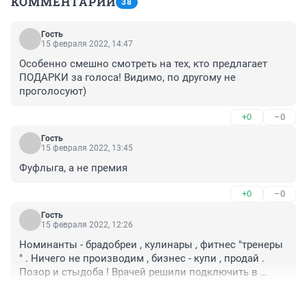
КОММЕНТАРИИ
38
Гость
15 февраля 2022, 14:47
Особенно смешно смотреть на тех, кто предлагает 
ПОДАРКИ за голоса! Видимо, по другому не 
проголосуют)
+0
–0
Гость
15 февраля 2022, 13:45
Фуфлыга, а не премия
+0
–0
Гость
15 февраля 2022, 12:26
Номинанты - брадобреи , кулинары , фитнес "тренеры 
" . Ничего не производим , бизнес - купи , продай . 
Позор и стыдоба ! Врачей решили подключить в 
последний момент для придания авторитета этой 
+1
–1
компании . Расцениваю эту акцию несвоевременной , 