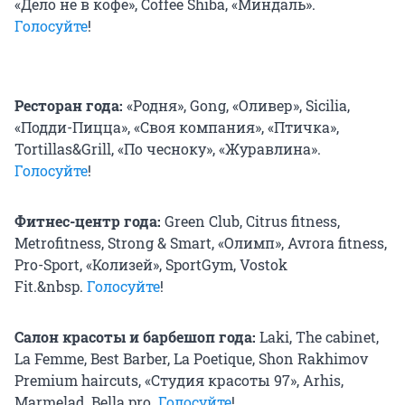
«Дело не в кофе», Coffee Shiba, «Миндаль».
Голосуйте
!
Ресторан года:
«Родня», Gong, «Оливер», Sicilia,
«Подди-Пицца», «Своя компания», «Птичка»,
Tortillas&Grill, «По чесноку», «Журавлина».
Голосуйте
!
Фитнес-центр года:
Green Club, Citrus fitness,
Metrofitness, Strong & Smart, «Олимп», Avrora fitness,
Pro-Sport, «Колизей», SportGym, Vostok
Fit.&nbsp.
Голосуйте
!
Салон красоты и барбешоп года:
Laki, The cabinet,
La Femme, Best Barber, La Poetique, Shon Rakhimov
Premium haircuts, «Cтудия красоты 97», Arhis,
Marmelad, Bella.pro.
Голосуйте
!