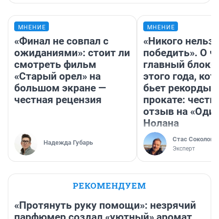
МНЕНИЕ
МНЕНИЕ
«Финал не совпал с
«Никого нельз
ожиданиями»: стоит ли
победить». О ч
смотреть фильм
главный блокб
«Старый орел» на
этого года, ко
большом экране —
бьет рекорды 
честная рецензия
прокате: честн
отзыв на «Оди
Нолана
Стас Соколов
Надежда Губарь
Эксперт
РЕКОМЕНДУЕМ
«Протянуть руку помощи»: незрячий
парфюмер создал «уютный» аромат