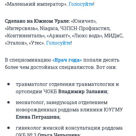
«Маленький император».
Голосуйте
!
Сделано на Южном Урале:
«Юничел»,
«Интерсвязь», Niagara, ЧЗПСН-Профнастил,
«Континенталь», «Ариант», «Люкс вода», МИДиС,
«Эталон», «Утес».
Голосуйте
!
В спецноминацию
«Врач года»
попали десять
более чем достойных специалистов. Вот они:
травматолог отделения травматологии и
ортопедии ЧОКБ
Владимир Залавин
;
неонатолог, заведующая отделением
новорожденных роддома клиники ЮУГМУ
Елена Петрашева
;
гинеколог женской консультации роддома
ОКБ № 3
Ольга Челышева
;