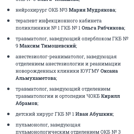
нейрохирург ОКБ №3
Мария Мудрякова
;
терапевт инфекционного кабинета
поликлиники № 1 ГКБ № 1
Ольга Рябчикова
;
травматолог, заведующий оперблоком ГКБ №
9
Максим Тимошевский
;
анестезиолог-реаниматолог, заведующая
отделением анестезиологии и реанимации
новорожденных клиники ЮУГМУ
Оксана
Альмухаметова
;
травматолог, заведующий отделением
травматологии и ортопедии ЧОКБ
Кирилл
Абрамов
;
детский хирург ГКБ № 1
Иван Абушкин
;
пульмонолог, заведующая
пульмонологическим отделением ОКБ № 3